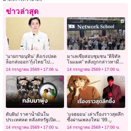
ข่าวล่าสุด
‘นายกฯอนุทิน’ สั่งเร่งปลด
มาเลเซียสอบชุมชน “ดิจิทัล
ล็อกส่งออก’กุ้งไทย’ไป
โนแมด” หลังถูกกล่าวหามี
มาเลเซีย มอบ
ชาวอิสราเอลอาศัยอยู่
14 กรกฎาคม 2569
17:06 น.
14 กรกฎาคม 2569
17:00 น.
‘ก.เกษตรฯ’ตามงาน ยึดข้อ
ตกลงไทย-มาเลเซีย
ดับฝัน! ราคาน้ำมันใน
‘แจฮยอน’ เล่าเรื่องราวสุดลึก
ประเทศลด หลังสหรัฐเปิด
ซึ้งผ่านเพลงใหม่ ‘99
ฉากโจมตีทำราคาตลาดโลก
Degrees’ ที่ร่วมแต่งเนื้อร้อง-
14 กรกฎาคม 2569
17:00 น.
14 กรกฎาคม 2569
17:00 น.
กลับมาเด้งขึ้นอีกแล้ว
ทำนองแบบตัวเอง