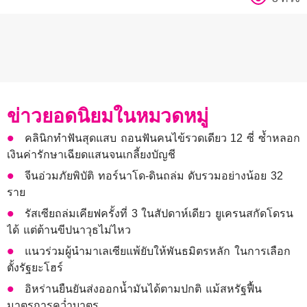
ข่าวยอดนิยมในหมวดหมู่
คลินิกทำฟันสุดแสบ ถอนฟันคนไข้รวดเดียว 12 ซี่ ซ้ำหลอก
เงินค่ารักษาเฉียดแสนจนเกลี้ยงบัญชี
จีนอ่วมภัยพิบัติ ทอร์นาโด-ดินถล่ม ดับรวมอย่างน้อย 32
ราย
รัสเซียถล่มเคียฟครั้งที่ 3 ในสัปดาห์เดียว ยูเครนสกัดโดรน
ได้ แต่ต้านขีปนาวุธไม่ไหว
แนวร่วมผู้นำมาเลเซียแพ้ยับให้พันธมิตรหลัก ในการเลือก
ตั้งรัฐยะโฮร์
อิหร่านยืนยันส่งออกน้ำมันได้ตามปกติ แม้สหรัฐฟื้น
มาตรการคว่ำบาตร