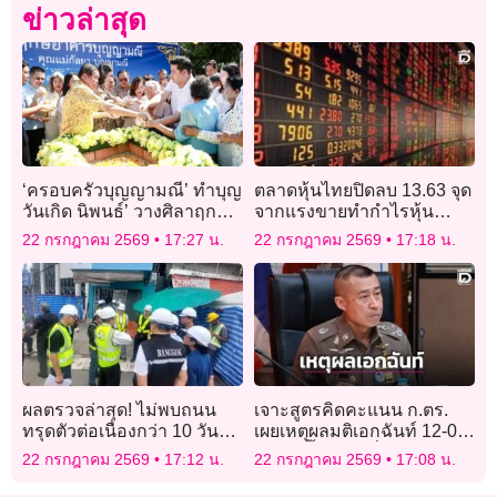
ข่าวล่าสุด
‘ครอบครัวบุญญามณี’ ทำบุญ
ตลาดหุ้นไทยปิดลบ 13.63 จุด
วันเกิด นิพนธ์’ วางศิลาฤกษ์
จากแรงขายทำกำไรหุ้น
อาคาร ถวายวัดไทรงาม
แบงก์
22 กรกฎาคม 2569
17:27 น.
22 กรกฎาคม 2569
17:18 น.
ผลตรวจล่าสุด! ไม่พบถนน
เจาะสูตรคิดคะแนน ก.ตร.
ทรุดตัวต่อเนื่องกว่า 10 วัน
เผยเหตุผลมติเอกฉันท์ 12-0
อาคารแยกวงเวียนใหญ่ไม่
เลือก ‘บิ๊กราญ’ นั่ง ผบ.ตร.คน
22 กรกฎาคม 2569
17:12 น.
22 กรกฎาคม 2569
17:08 น.
เคลื่อนตัว ลุยเช็กเชิงลึกอีก
ที่ 16
รอบ