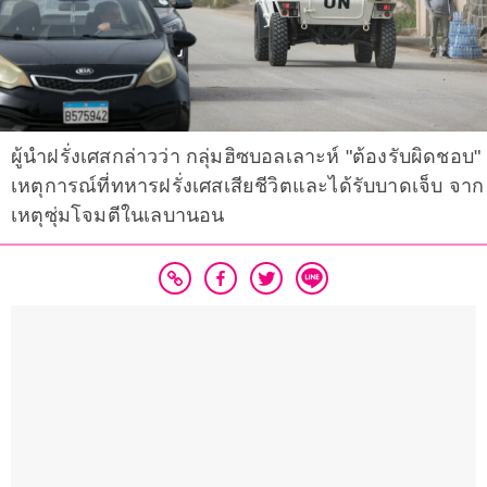
ผู้นำฝรั่งเศสกล่าวว่า กลุ่มฮิซบอลเลาะห์ "ต้องรับผิดชอบ"
เหตุการณ์ที่ทหารฝรั่งเศสเสียชีวิตและได้รับบาดเจ็บ จาก
เหตุซุ่มโจมตีในเลบานอน