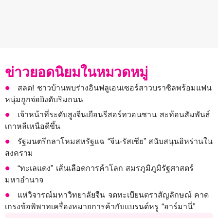
ข่าวยอดนิยมในหมวดหมู่
สลด! ชาวบ้านพบร่างอินฟลูเอนเซอร์สาวบราซิลพร้อมแฟน
หนุ่มถูกจ่อยิงดับริมถนน
เจ้าหน้าที่ระดับสูงจีนเยือนรีสอร์ทวอนซาน สะท้อนสัมพันธ์
เกาหลีเหนือดีขึ้น
รัฐมนตรีกลาโหมสหรัฐแฉ “จีน-รัสเซีย” สนับสนุนอิหร่านใน
สงคราม
“ทะเลแดง” เส้นเลือดการค้าโลก สมรภูมิภูมิรัฐศาสตร์
มหาอำนาจ
แห่วิจารณ์มหาวิทยาลัยจีน จดทะเบียนตราสัญลักษณ์ คาด
เกรงข้อพิพาทเครื่องหมายการค้ากับแบรนด์หรู “อาร์มานี่”