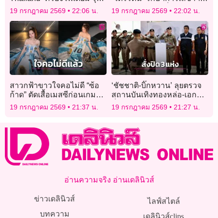
TC2 และ Overall ศึก “RAAT
กสทช. ยาว 6 ปี ลั่นรายต่อไป
19 กรกฎาคม 2569
22:06 น.
19 กรกฎาคม 2569
22:02 น.
Thailand Endurance 2026”
ต้องโดนเช็กบิล
สาวกฟ้าขาวใจคอไม่ดี “ซ้อ
‘ชัชชาติ-บิ๊กหวาน’ ลุยตรวจ
ก้าด” ตัดเสื้อเมสซีก่อนเกมชิง
สถานบันเทิงทองหล่อ-เอกมัย
ดำบอลโลก
สั่งปิด 3 แห่งไร้ใบอนุญาต
19 กรกฎาคม 2569
21:37 น.
19 กรกฎาคม 2569
21:27 น.
อ่านความจริง อ่านเดลินิวส์
ข่าวเดลินิวส์
ไลฟ์สไตล์
บทความ
เดลินิวส์clips