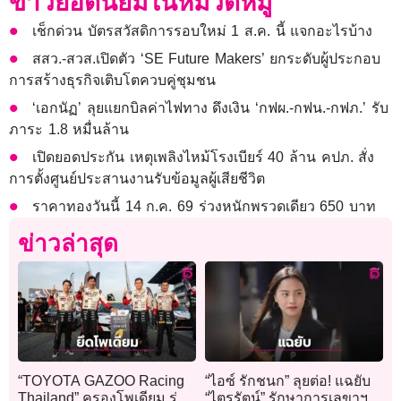
ข่าวยอดนิยมในหมวดหมู่
เช็กด่วน บัตรสวัสดิการรอบใหม่ 1 ส.ค. นี้ แจกอะไรบ้าง
สสว.-สวส.เปิดตัว ‘SE Future Makers’ ยกระดับผู้ประกอบ
การสร้างธุรกิจเติบโตควบคู่ชุมชน
‘เอกนัฏ’ ลุยแยกบิลค่าไฟทาง ดึงเงิน ‘กฟผ.-กฟน.-กฟภ.’ รับ
ภาระ 1.8 หมื่นล้าน
เปิดยอดประกัน เหตุเพลิงไหม้โรงเบียร์ 40 ล้าน คปภ. สั่ง
การตั้งศูนย์ประสานงานรับข้อมูลผู้เสียชีวิต
ราคาทองวันนี้ 14 ก.ค. 69 ร่วงหนักพรวดเดียว 650 บาท
ข่าวล่าสุด
“TOYOTA GAZOO Racing
“ไอซ์ รักชนก” ลุยต่อ! แฉยับ
Thailand” ครองโพเดียม รุ่น
“ไตรรัตน์” รักษาการเลขาฯ