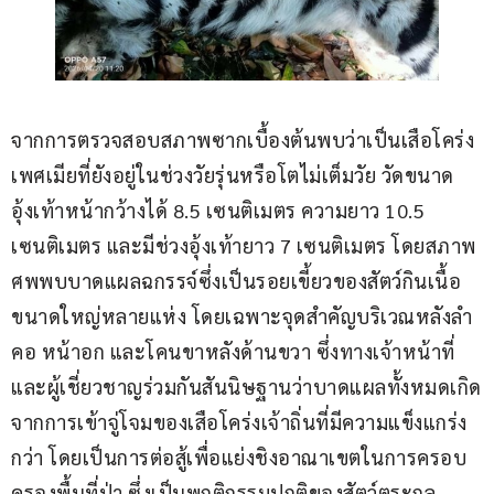
จากการตรวจสอบสภาพซากเบื้องต้นพบว่าเป็นเสือโคร่ง
เพศเมียที่ยังอยู่ในช่วงวัยรุ่นหรือโตไม่เต็มวัย วัดขนาด
อุ้งเท้าหน้ากว้างได้ 8.5 เซนติเมตร ความยาว 10.5 
เซนติเมตร และมีช่วงอุ้งเท้ายาว 7 เซนติเมตร โดยสภาพ
ศพพบบาดแผลฉกรรจ์ซึ่งเป็นรอยเขี้ยวของสัตว์กินเนื้อ
ขนาดใหญ่หลายแห่ง โดยเฉพาะจุดสำคัญบริเวณหลังลำ
คอ หน้าอก และโคนขาหลังด้านขวา ซึ่งทางเจ้าหน้าที่
และผู้เชี่ยวชาญร่วมกันสันนิษฐานว่าบาดแผลทั้งหมดเกิด
จากการเข้าจู่โจมของเสือโคร่งเจ้าถิ่นที่มีความแข็งแกร่ง
กว่า โดยเป็นการต่อสู้เพื่อแย่งชิงอาณาเขตในการครอบ
ครองพื้นที่ป่า ซึ่งเป็นพฤติกรรมปกติของสัตว์ตระกูล