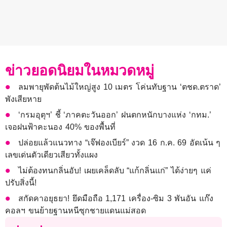
ข่าวยอดนิยมในหมวดหมู่
ลมพายุพัดต้นไม้ใหญ่สูง 10 เมตร โค่นทับฐาน ‘ตชด.ตราด’
พังเสียหาย
‘กรมอุตุฯ’ ชี้ ‘ภาคตะวันออก’ ฝนตกหนักบางแห่ง ‘กทม.’
เจอฝนฟ้าคะนอง 40% ของพื้นที่
ปล่อยแล้วแนวทาง “เจ๊ฟองเบียร์” งวด 16 ก.ค. 69 อัดเน้น ๆ
เลขเด่นตัวเดียวเสียวทั้งแผง
ไม่ต้องทนกลิ่นอับ! เผยเคล็ดลับ “แก้กลิ่นแก่” ได้ง่ายๆ แค่
ปรับสิ่งนี้!
สกัดคาอยุธยา! ยึดมือถือ 1,171 เครื่อง-ซิม 3 พันอัน แก๊ง
คอลฯ ขนย้ายฐานหนีซุกชายแดนแม่สอด