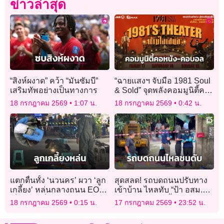
ข่าวล่าสุด
“สิงห์ผงาด” คว้า “มันซัมบี”
“ฉายแสงฯ จับมือ 1981 Soul
เสริมทัพอย่างเป็นทางการ
& Sold” จุดพลังคอมมูนิตี้คอ
หนัง-คอบอล
18 กรกฎาคม 2569
1:07 น.
18 กรกฎาคม 2569
0:42 น.
แตกตื่นทั้ง ‘นวนคร’ ผวา ‘ลูก
สุดสลด! รถบดถนนปรับทาง
เกลี้ยง’ หล่นกลางถนน EOD
เข้าบ้าน ไหลทับ “ป้า อสม.วัย
เก็บกู้ พบเป็นเพียง ‘โมเดล
60” ดับคาประตูรั้ว
18 กรกฎาคม 2569
0:15 น.
17 กรกฎาคม 2569
23:52 น.
ระเบิด M67’