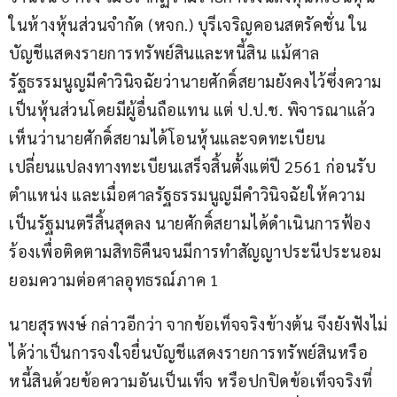
ในห้างหุ้นส่วนจำกัด (หจก.) บุรีเจริญคอนสตรัคชั่น ใน
บัญชีแสดงรายการทรัพย์สินและหนี้สิน แม้ศาล
รัฐธรรมนูญมีคำวินิจฉัยว่านายศักดิ์สยามยังคงไว้ซึ่งความ
เป็นหุ้นส่วนโดยมีผู้อื่นถือแทน แต่ ป.ป.ช. พิจารณาแล้ว
เห็นว่านายศักดิ์สยามได้โอนหุ้นและจดทะเบียน
เปลี่ยนแปลงทางทะเบียนเสร็จสิ้นตั้งแต่ปี 2561 ก่อนรับ
ตำแหน่ง และเมื่อศาลรัฐธรรมนูญมีคำวินิจฉัยให้ความ
เป็นรัฐมนตรีสิ้นสุดลง นายศักดิ์สยามได้ดำเนินการฟ้อง
ร้องเพื่อติดตามสิทธิคืนจนมีการทำสัญญาประนีประนอม
ยอมความต่อศาลอุทธรณ์ภาค 1
นายสุรพงษ์ กล่าวอีกว่า จากข้อเท็จจริงข้างต้น จึงยังฟังไม่
ได้ว่าเป็นการจงใจยื่นบัญชีแสดงรายการทรัพย์สินหรือ
หนี้สินด้วยข้อความอันเป็นเท็จ หรือปกปิดข้อเท็จจริงที่