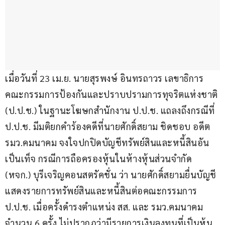
เมื่อวันที่ 23 เม.ย. นายสุรพงษ์ อินทรถาวร เลขาธิการ
คณะกรรมการป้องกันและปราบปรามการทุจริตแห่งชาติ 
(ป.ป.ช.) ในฐานะโฆษกสำนักงาน ป.ป.ช. แถลงถึงกรณีที่ 
ป.ป.ช. มีมติยกคำร้องคดีที่นายศักดิ์สยาม ชิดชอบ อดีต 
รมว.คมนาคม จงใจปกปิดบัญชีทรัพย์สินและหนี้สินอัน
เป็นเท็จ กรณีการถือครองหุ้นในห้างหุ้นส่วนจำกัด 
(หจก.) บุรีเจริญคอนสตรัคชั่น ว่า นายศักดิ์สยามยื่นบัญชี
แสดงรายการทรัพย์สินและหนี้สินต่อคณะกรรมการ 
ป.ป.ช. เมื่อครั้งดำรงตำแหน่ง สส. และ รมว.คมนาคม 
จำนวน 6 ครั้ง ไม่ปรากฏว่ามีรายการเงินลงทุนที่เป็นหุ้น