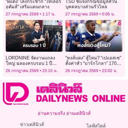
“ผีแดง” เล็งกระชาก “ไทเลอร์
TSD ชี้แจงกรณีข้อมูลส่วน
อดัมส์” เสริมแดนกลาง
บุคคลบางส่วนรั่วไหล
27 กรกฎาคม 2569
1:17 น.
27 กรกฎาคม 2569
0:05 น.
LORDNINE จัดงานแถลง
“หงส์แดง” สู้ไหม? “เปแอสเช”
ใหญ่ ฉลองครบรอบ 1 ปี
ตั้งค่าหัว “บาร์กโกลา” 170
พร้อมเปิดตัวเซิร์ฟฯ ใหม่
ล้านยูโร
26 กรกฎาคม 2569
23:15 น.
26 กรกฎาคม 2569
23:02 น.
“Helena”
อ่านความจริง อ่านเดลินิวส์
ข่าวเดลินิวส์
ไลฟ์สไตล์