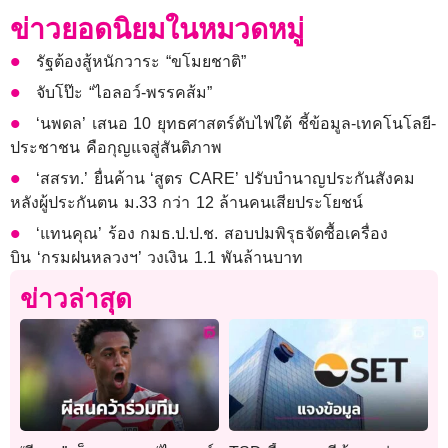
ข่าวยอดนิยมในหมวดหมู่
รัฐต้องสู้หนักวาระ “ขโมยชาติ”
จับโป๊ะ “ไอลอว์-พรรคส้ม”
‘นพดล’ เสนอ 10 ยุทธศาสตร์ดับไฟใต้ ชี้ข้อมูล-เทคโนโลยี-
ประชาชน คือกุญแจสู่สันติภาพ
‘สสรท.’ ยื่นค้าน ‘สูตร CARE’ ปรับบำนาญประกันสังคม
หลังผู้ประกันตน ม.33 กว่า 12 ล้านคนเสียประโยชน์
‘แทนคุณ’ ร้อง กมธ.ป.ป.ช. สอบปมพิรุธจัดซื้อเครื่อง
บิน ‘กรมฝนหลวงฯ’ วงเงิน 1.1 พันล้านบาท
ข่าวล่าสุด