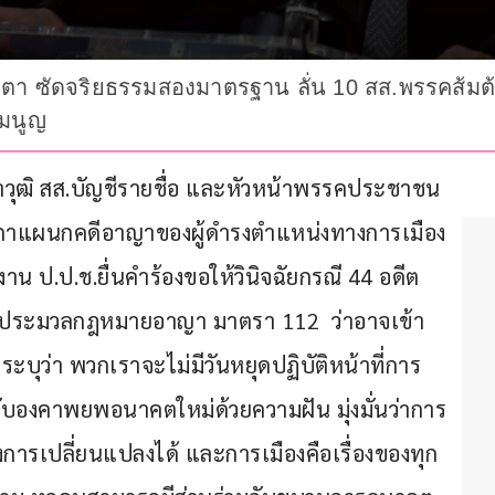
ชะตา ซัดจริยธรรมสองมาตรฐาน ลั่น 10 สส.พรรคส้มต้องไ
รมนูญ
ญญาวุฒิ สส.บัญชีรายชื่อ และหัวหน้าพรรคประชาชน 
ฎีกาแผนกคดีอาญาของผู้ดำรงตำแหน่งทางการเมือง 
ักงาน ป.ป.ช.ยื่นคำร้องขอให้วินิจฉัยกรณี 44 อดีต 
ไขประมวลกฎหมายอาญา มาตรา 112  ว่าอาจเข้า
บุว่า พวกเราจะไม่มีวันหยุดปฏิบัติหน้าที่การ
กับองคาพยพอนาคตใหม่ด้วยความฝัน มุ่งมั่นว่าการ
งการเปลี่ยนแปลงได้ และการเมืองคือเรื่องของทุก