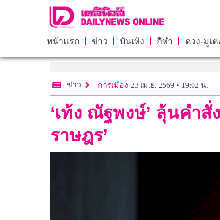
หน้าแรก
ข่าว
บันเทิง
กีฬา
ดวง-มูเตล
ข่าว
การเมือง
23 เม.ย. 2569 • 19:02 น.
‘เท้ง ณัฐพงษ์’ ลุ้นคำส
ราษฎร’