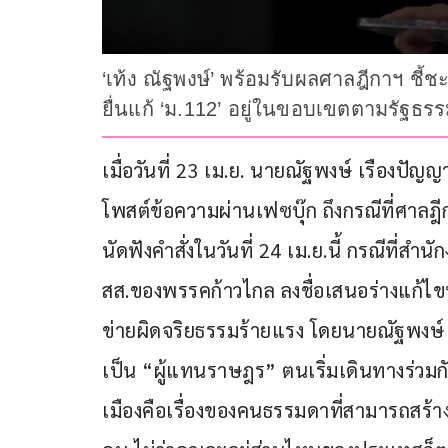
‘เท้ง ณัฐพงษ์’ พร้อมรับผลศาลฎีกาฯ ชี้
ยื่นแก้ ‘ม.112’ อยู่ในขอบเขตตามรัฐธร
เมื่อวันที่ 23 เม.ย. นายณัฐพงษ์ เรืองปั
โพสต์ข้อความผ่านเฟซบุ๊ก ถึงกรณีที่ศาล
นัดฟังคำสั่งในวันที่ 24 เม.ย.นี้ กรณีที่สำน
สส.ของพรรคก้าวไกล ลงชื่อเสนอร่างแก้
ข่ายผิดจริยธรรมร้ายแรง โดยนายณัฐพงษ์ ระ
เป็น “ผู้แทนราษฎร” ตนเริ่มเดินทางร่วม
เมืองคือเรื่องของคนธรรมดาที่สามารถสร้า