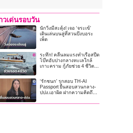
่าวเด่นรอบวัน
นักวิ่งมีสะดุ้ง! เจอ ‘จระเข้’
เดินเล่นบนลู่ที่สวนบึงบอระ
เพ็ด
ระทึก! คลื่นลมแรงทำเรือสปีด
โบ๊ทอับปางกลางทะเลใกล้
เกาะคราม กู้ภัยช่วย 4 ชีวิต
ปลอดภัย
‘รักชนก’ รุกสอบ TH-AI
Passport ยื่นสอบสวนกลาง-
ปปง.เอาผิด ฝากความคิดถึง
‘ไชยชนก’