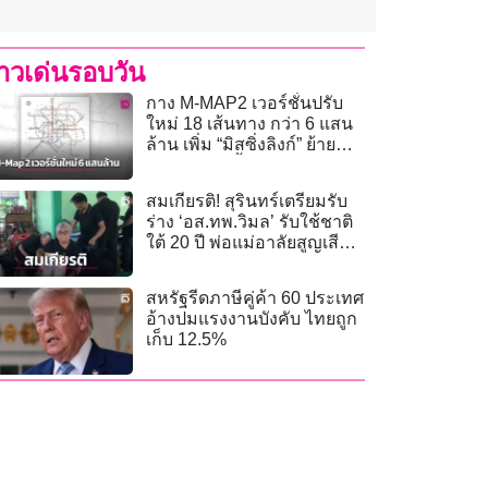
่าวเด่นรอบวัน
กาง M-MAP2 เวอร์ชั่นปรับ
ใหม่ 18 เส้นทาง กว่า 6 แสน
ล้าน เพิ่ม “มิสซิ่งลิงก์” ย้าย
กลุ่ม “สายสีน้ำตาล”
สมเกียรติ! สุรินทร์เตรียมรับ
ร่าง ‘อส.ทพ.วิมล’ รับใช้ชาติ
ใต้ 20 ปี พ่อแม่อาลัยสูญเสีย
เสาหลัก
สหรัฐรีดภาษีคู่ค้า 60 ประเทศ
อ้างปมแรงงานบังคับ ไทยถูก
เก็บ 12.5%