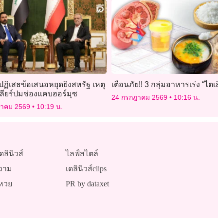
ปฏิเสธข้อเสนอหยุดยิงสหรัฐ เหตุ
เตือนภัย!! 3 กลุ่มอาหารเร่ง “ไตเส
คลียร์ปมช่องแคบฮอร์มุซ
24 กรกฎาคม 2569
10:16 น.
ฎาคม 2569
10:19 น.
ดลินิวส์
ไลฟ์สไตล์
วาม
เดลินิวส์clips
หวย
PR by dataxet