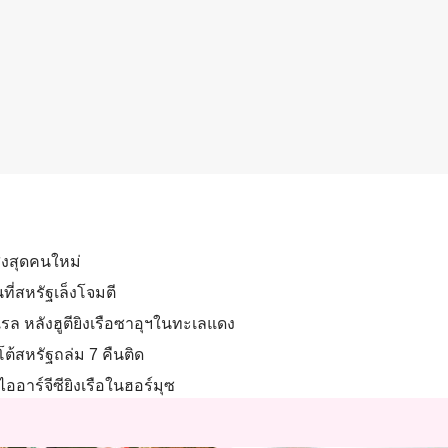
สูงสุดคนใหม่
ที่สหรัฐเล็งโจมตี
รล หลังฮูตียิงเรือซาอุฯในทะเลแดง
ต้สหรัฐถล่ม 7 คืนติด
่ไออาร์จีซียิงเรือในฮอร์มุซ