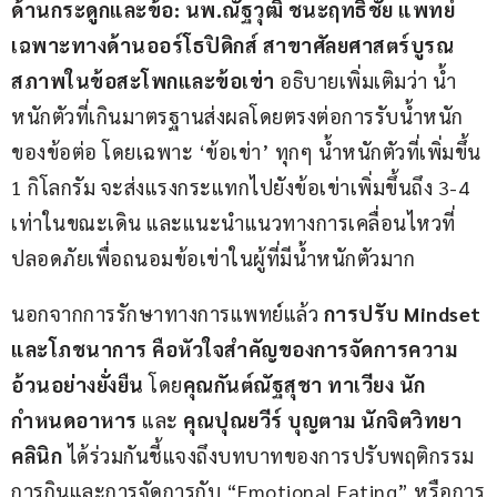
ด้านกระดูกและข้อ
: นพ.ณัฐวุฒิ ชนะฤทธิชัย
แพทย์
เฉพาะทางด้านออร์โธปิดิกส์ สาขาศัลยศาสตร์บูรณ
สภาพในข้อสะโพกและข้อเข่า
 อธิบายเพิ่มเติมว่า น้ำ
หนักตัวที่เกินมาตรฐานส่งผลโดยตรงต่อการรับน้ำหนัก
ของข้อต่อ โดยเฉพาะ ‘ข้อเข่า’ ทุกๆ น้ำหนักตัวที่เพิ่มขึ้น 
1 กิโลกรัม จะส่งแรงกระแทกไปยังข้อเข่าเพิ่มขึ้นถึง 3-4 
เท่าในขณะเดิน และแนะนำแนวทางการเคลื่อนไหวที่
ปลอดภัยเพื่อถนอมข้อเข่าในผู้ที่มีน้ำหนักตัวมาก
นอกจากการรักษาทางการแพทย์แล้ว 
การปรับ 
Mindset 
และโภชนาการ คือหัวใจสำคัญของการจัดการความ
อ้วนอย่างยั่งยืน 
โดย
คุณกันต์ณัฐสุชา ทาเวียง นัก
กำหนดอาหาร
 และ 
คุณปุณยวีร์ บุญตาม นักจิตวิทยา
คลินิก
 ได้ร่วมกันชี้แจงถึงบทบาทของการปรับพฤติกรรม
การกินและการจัดการกับ “Emotional Eating” หรือการ