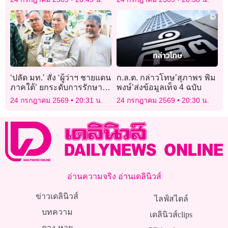
รพ.ตอนไปถึง
ขัดกันเอง
‘ปลัด มท.’ สั่ง ‘ผู้ว่าฯ ชายแดน
ก.ล.ต. กล่าวโทษ’สุภาพร พิม
ภาคใต้’ ยกระดับการรักษา
พงษ์’ส่งข้อมูลเท็จ 4 ฉบับ
ความสงบเรียบร้อย -ทบทวน
24 กรกฎาคม 2569
20:31 น.
24 กรกฎาคม 2569
20:30 น.
แผนเผชิญเหตุ
อ่านความจริง อ่านเดลินิวส์
ข่าวเดลินิวส์
ไลฟ์สไตล์
บทความ
เดลินิวส์clips
ดวง-หวย