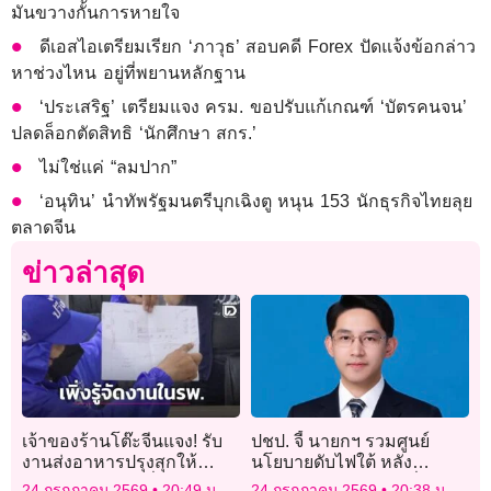
มันขวางกั้นการหายใจ
ดีเอสไอเตรียมเรียก ‘ภาวุธ’ สอบคดี Forex ปัดแจ้งข้อกล่าว
หาช่วงไหน อยู่ที่พยานหลักฐาน
‘ประเสริฐ’ เตรียมแจง ครม. ขอปรับแก้เกณฑ์ ‘บัตรคนจน’
ปลดล็อกตัดสิทธิ ‘นักศึกษา สกร.’
ไม่ใช่แค่ “ลมปาก”
‘อนุทิน’ นำทัพรัฐมนตรีบุกเฉิงตู หนุน 153 นักธุรกิจไทยลุย
ตลาดจีน
ข่าวล่าสุด
เจ้าของร้านโต๊ะจีนแจง! รับ
ปชป. จี้ นายกฯ รวมศูนย์
งานส่งอาหารปรุงสุกให้
นโยบายดับไฟใต้ หลัง
บุคลากรตักเอง เพิ่งรู้จัดใน
“นโยบาย-ฝ่ายปฏิบัติ” สื่อสาร
24 กรกฎาคม 2569
20:49 น.
24 กรกฎาคม 2569
20:38 น.