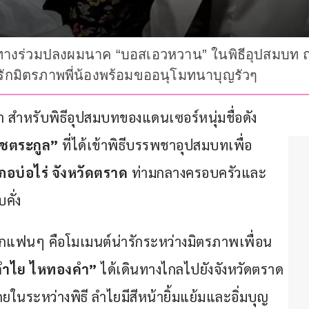
างร่วมปลงผมนาค “บอสเอวหวาน” ในพิธีอุปสมบท ณ 
รักมิตรภาพพี่น้องพร้อมขออนุโมทนาบุญรัวๆ
 สำหรับพิธีอุปสมบทของแดนเซอร์หนุ่มชื่อดัง 
ชตระกูล”
 ที่ได้เข้าพิธีบรรพชาอุปสมบทเพื่อ
ภอบ่อไร่ จังหวัดตราด
 ท่ามกลางครอบครัวและ
คั่ง
จากแฟนๆ คือโมเมนต์น่ารักระหว่างมิตรภาพเพื่อน
ลำไย ไหทองคำ”
 ได้เดินทางไกลไปยังจังหวัดตราด 
ยในระหว่างพิธี ลำไยมีสีหน้ายิ้มแย้มและอิ่มบุญ