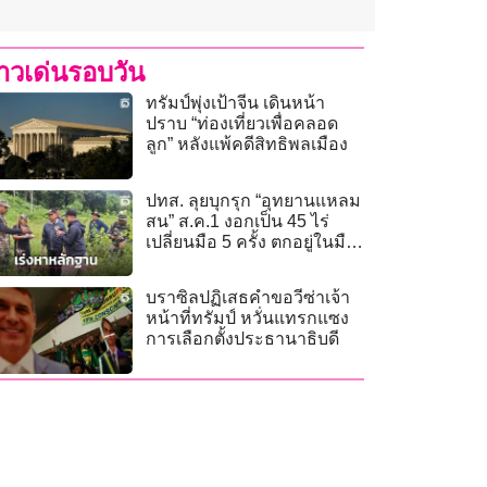
่าวเด่นรอบวัน
ทรัมป์พุ่งเป้าจีน เดินหน้า
ปราบ “ท่องเที่ยวเพื่อคลอด
ลูก” หลังแพ้คดีสิทธิพลเมือง
ปทส. ลุยบุกรุก “อุทยานแหลม
สน” ส.ค.1 งอกเป็น 45 ไร่
เปลี่ยนมือ 5 ครั้ง ตกอยู่ในมือ
นายทุน
บราซิลปฏิเสธคำขอวีซ่าเจ้า
หน้าที่ทรัมป์ หวั่นแทรกแซง
การเลือกตั้งประธานาธิบดี