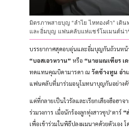
มิตรภาพสายบุญ “ลำไย ไหทองคำ” เดินท
และอิ่มบุญ แฟนคลับแห่แชร์โมเมนต์น่า
บรรยากาศสุดอบอุ่นและอิ่มบุญกันถ้วนหน้า
“บอสเอวหวาน”
 หรือ 
“นายมณเฑียร เด
ทดแทนคุณบิดามารดา ณ 
วัดช้างทูน อำเ
แฟนคลับที่มาร่วมอนุโมทนาบุญกันอย่างคับ
แต่ที่กลายเป็นไวรัลและเรียกเสียงฮือฮา
ร่วมวงการ เมื่อนักร้องลูกทุ่งสาวซุป’ตาร์ 
“
เพื่อเข้าร่วมในพิธีปลงผมนาคด้วยตัวเอง โด