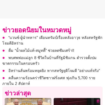
ข่าวยอดนิยมในหมวดหมู่
“แวนซ์-ผู้นำทหาร” เตือนทรัมป์เรื่องคลังอาวุธ หลังสหรัฐพัก
โจมตีอิหร่าน
ดื่ม “น้ำผลไม้แท้-สมูทตี้” ช่วยลดซึมเศร้า!!
พบศพพ่อแม่ลูก 8 ชีวิตในบ้านที่รัฐมิชิแกน ตำรวจตั้งปม
ฆาตกรรมในครอบครัว
อิหร่านลั่นพร้อมหยุดยิง หากสหรัฐยุติโจมตี “อย่างแท้จริง”
คลื่นความร้อนคร่าชีวิตชาวฝรั่งเศส พุ่งเกิน 5,700 ราย
ภายใน 2 สัปดาห์
ข่าวล่าสุด