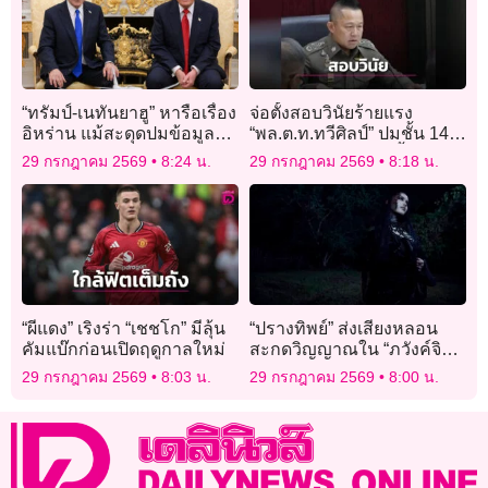
“ทรัมป์-เนทันยาฮู” หารือเรื่อง
จ่อตั้งสอบวินัยร้ายแรง
อิหร่าน แม้สะดุดปมข้อมูล
“พล.ต.ท.ทวีศิลป์” ปมชั้น 14
หลุดก่อนพบกัน
หลังคณะกรรมการชี้เข้าข่าย
29 กรกฎาคม 2569
8:24 น.
29 กรกฎาคม 2569
8:18 น.
ผิดจริยธรรม
“ผีแดง” เริงร่า “เชชโก” มีลุ้น
“ปรางทิพย์” ส่งเสียงหลอน
คัมแบ๊กก่อนเปิดฤดูกาลใหม่
สะกดวิญญาณใน “ภวังค์จิต”
เพลงประกอบ “คำสารภาพ
29 กรกฎาคม 2569
8:03 น.
29 กรกฎาคม 2569
8:00 น.
ของหมอผี”