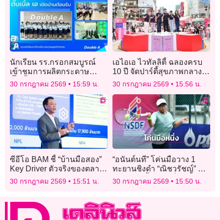
นักเรียน รร.กรอกสมบูรณ์
เอไอเอ ไวทัลลิตี้ ฉลองครบ
เข้าชมการผลิตกระดาษ
10 ปี จัดปาร์ตี้สุขภาพกลางใจ
ดั๊บเบิ้ล เอ จุดประกายการ
เมือง “10th Anniversary AIA
30 กรกฎาคม 2569
15:59 น.
30 กรกฎาคม 2569
15:56 น.
เรียนรู้
Vitality in the City”
ซีอีโอ BAM ชี้ “บ้านมือสอง”
“อนันต์นที” โค่นมือวาง 1
Key Driver ตัวจริงของตลาด
ทะยานชิงดำ “ณิชวรัชญ์” มี
อสังหาริมทรัพย์ไทย
ลุ้นแชมป์ทั้งหญิงเดี่ยว-คู่ ศึก
30 กรกฎาคม 2569
15:51 น.
30 กรกฎาคม 2569
15:50 น.
เทนนิส “เอเชียน โฟร์ทีน”