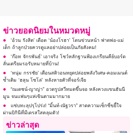
ข่าวยอดนิยมในหมวดหมู่
‘อ้วน รังสิต’ เดือด ‘น้องโรฮา’ โดนข่วนหน้า ฟาดพ่อ-แม่
เด็ก ถ้าลูกป่วยควรดูแลอย่าปล่อยเป็นภัยสังคม!
‘ก๊อท จักรพันธ์’ เอาจริง โชว์หลักฐานฟ้องเกรียนคีย์บอร์ด
ลั่นเตรียมรอรับหมายที่บ้าน!
‘หนุ่ม กรรชัย’ เตือนสติวอนหยุดปล่อยพลังวิเศษ-คอมเมนต์
ซ้ำเติม ‘ฮลุน โซโล่’ หลังหายตัวที่จอร์เจีย
“ณเดชน์-ญาญ่า” อวดรูปสวีทมดขึ้นจอ หลังควงแขนฮันนี
มูน จนแฟนๆแห่เขินตามมากมาย
แซ่บทะลุปรุโปร่ง! “มิ้นท์-ณัฐวรา” สาดความเซ็กซี่ขยี้ใจ
ผ่านบิกินีที่มีเดรสใสคลุมตัว!
ข่าวล่าสุด