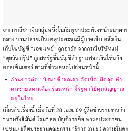
จากกรณีชาวจีนกลุ่มหนึ่งในกัมพูชาประท้วงหน้าธนาคาร
กลาง บานปลายเป็นเหตุปะทะจนมีผู้บาดเจ็บ หลังเงิน
เก็บในบัญชี “เอช-เพย์” ถูกอายัด จากกรณีบริษัทแม่ 
“ฮุยวัน กรุ๊ป” ถูกสหรัฐขึ้นบัญชีดำ ฐานฟอกเงินให้แก๊ง
คอลเซ็นเตอร์ ตามที่ข่าวเสนอไปก่อนหน้านี้
อ่านข่าวต่อ : ‘โรม’ ชี้ ‘ลดเสา-ตัดเน็ต’ ผิดจุด ทำ
คนชายแดนเดือดร้อนหนัก จี้รัฐหาวิธีคุมสัญญาณ
อยู่ในไทย
เกี่ยวกับเรื่องนี้ เมื่อวันที่ 28 เม.ย. 69 ผู้สื่อข่าวรายงานว่า
“นายรังสิมันต์ โรม”
 สส.บัญชีรายชื่อ พรรคประชาชน 
(ปชน.) อดีตประธานคณะกรรมาธิการ (กมธ.) ความมั่นคง