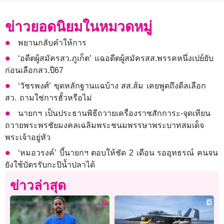
ข่าวยอดนิยมในหมวดหมู่
พยานกลับคำให้การ
‘อดีตผู้สมัครสว.ภูเก็ต’ แฉอดีตผู้สมัครสส.พรรคหนึ่งเปย์ยับ
ก่อนเลือกสว.ปี67
‘วัชรพงศ์’ ขุดหลักฐานแฉบ้าง สส.ส้ม เคยพูดถึงดีลเลือก
สว. ถามใช่การฮั้วหรือไม่
นายกฯ เป็นประธานพิธีถวายเครื่องราชสักการะ-จุดเทียน
ถวายพระพรชัยมงคลเฉลิมพระชนมพรรษาพระบาทสมเด็จ
พระเจ้าอยู่หัว
‘หมอวรงค์’ บี้นายกฯ ตอบให้ชัด 2 เดือน รออุทธรณ์ คนจน
ยังใช้บัตรรับกะปิน้ำปลาได้
ข่าวล่าสุด