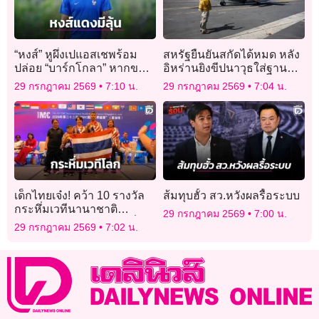
“หงส์” หูผึ่งเปแอสเชพร้อม
สหรัฐยืนยันสกัดได้หมด หลัง
ปล่อย “บาร์กโกลา” หากขอ
อิหร่านยิงขีปนาวุธใส่ฐานทัพ
ย้ายทีม
ในจอร์แดน
29 กรกฎาคม 2569
7:10 น.
29 กรกฎาคม 2569
7:04 น.
เด็กไทยเจ๋ง! คว้า 10 รางวัล
ส้มทุบฮั้ว สว.หวังผลรื้อระบบ
กระหึ่มเวทีนานาชาติ
29 กรกฎาคม 2569
7:00 น.
คณิตศาสตร์ IMC 2026 ที่
29 กรกฎาคม 2569
7:02 น.
สิงคโปร์