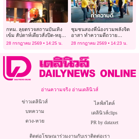
กทม. ลุยตรวจสถานบันเทิง
ชุมชนสองพี่น้องรวมพลังจิต
เข้ม สัปดาห์เดียวสั่งปิด-หยุด
อาสา ทำความดีถวาย
กิจการ 79 แห่ง
‘ในหลวง’ ปรับภูมิทัศน์สวน
28 กรกฎาคม 2569
14:25 น.
28 กรกฎาคม 2569
14:23 น.
ป่าสิริกิติ์ สร้างพื้นที่สีเขียว
เพื่อชุมชน
อ่านความจริง อ่านเดลินิวส์
ข่าวเดลินิวส์
ไลฟ์สไตล์
บทความ
เดลินิวส์clips
ดวง-หวย
PR by dataxet
ติดต่อโฆษณา
ร่วมงานกับเรา
ติดต่อเรา