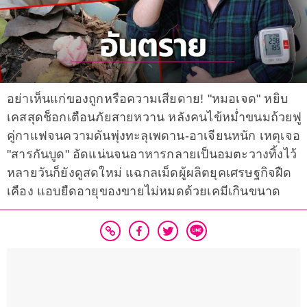
อย่าเห็นแก่ของถูกหรือความเสียดาย! "หมอเจด" หยิบ
เคสสุดช็อกเตือนภัยสายหวาน หลังคนไข้หม่ำขนมถ้วยฟู
คู่กาแฟจนความดันพุ่งทะลุเพดาน-อาเจียนหนัก เหตุเจอ
"สารกันบูด" อัดแน่นจนอาหารกลายเป็นอมตะวางทิ้งไว้
หลายวันก็ยังดูสดใหม่ แฉกลเม็ดผู้ผลิตยุคเศรษฐกิจฝืด
เคือง แอบยืดอายุของขายไม่หมดด้วยเคมีเกินขนาด