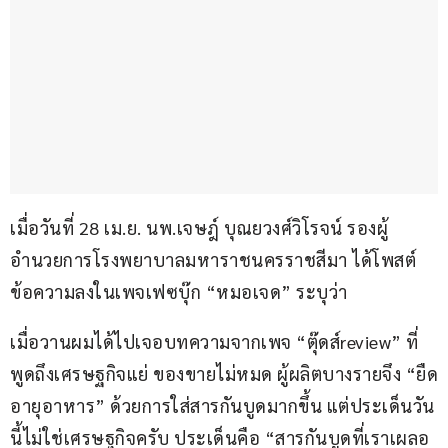
เมื่อวันที่ 28 เม.ย. นพ.เจษฎ์ บุณยวงศ์วิโรจน์ รองผู้
อำนวยการโรงพยาบาลมหาราชนครราชสีมา ได้โพสต์
ข้อความลงในเพจเฟซบุ๊ก “หมอเจด” ระบุว่า
เมื่อวานผมได้ไปเจอบทความจากเพจ “ตุ๊ดส์review” ที่
พูดถึงเศรษฐกิจแย่ ของขายไม่หมด ผู้ผลิตบางรายจึง “ยืด
อายุอาหาร” ด้วยการใส่สารกันบูดมากขึ้น แต่ประเด็นวัน
นี้ไม่ใช่เศรษฐกิจครับ ประเด็นคือ “สารกันบูดที่เราเผลอ