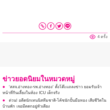
4 ครั้ง
ข่าวยอดนิยมในหมวดหมู่
‘สสจ.อ่างทอง-รพ.อ่างทอง’ ตั้งโต๊ะแถลงข่าว ยอมรับเจ้า
หน้าที่กินเลี้ยงในห้อง ICU เด็กจริง
ด่วน! อดีตนักเทนนิสทีมชาติ-โค้ชนักปั้นมือทอง เสียชีวิตใน
บ้านพัก เจอมีดตกอยู่หัวเตียง