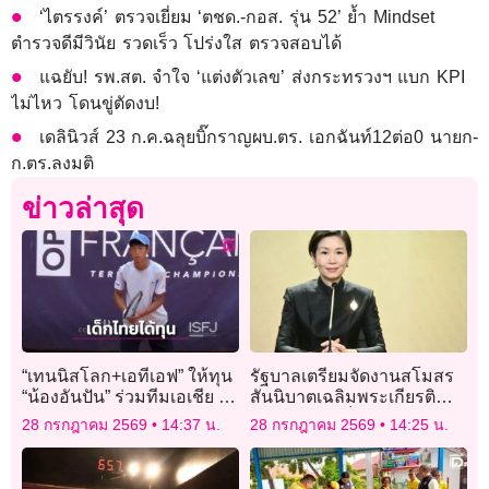
‘ไตรรงค์’ ตรวจเยี่ยม ‘ตชด.-กอส. รุ่น 52’ ย้ำ Mindset
ตำรวจดีมีวินัย รวดเร็ว โปร่งใส ตรวจสอบได้
แฉยับ! รพ.สต. จำใจ ‘แต่งตัวเลข’ ส่งกระทรวงฯ แบก KPI
ไม่ไหว โดนขู่ตัดงบ!
เดลินิวส์ 23 ก.ค.ฉลุยบิ๊กราญผบ.ตร. เอกฉันท์12ต่อ0 นายก-
ก.ตร.ลงมติ
ข่าวล่าสุด
“เทนนิสโลก+เอทีเอฟ” ให้ทุน
รัฐบาลเตรียมจัดงานสโมสร
“น้องอันปัน” ร่วมทีมเอเชีย ลุย
สันนิบาตเฉลิมพระเกียรติ
หวดคอร์ตดินออนทัวร์ยุโรป
พระบาทสมเด็จพระเจ้าอยู่หัว
28 กรกฎาคม 2569
14:37 น.
28 กรกฎาคม 2569
14:25 น.