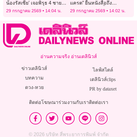
น้องรัสเซีย’ เจอพิรุธ 4 ชาย
แครต” ยื่นหนังสือถึง
ฉกรรจ์ลอบฝังซาก จยย.
“ประธานฟีฟ่า” ชี้แจงความ
29 กรกฎาคม 2569
14:04 น.
29 กรกฎาคม 2569
14:02 น.
สัมพันธ์ “ทรัมป์”
อ่านความจริง อ่านเดลินิวส์
ข่าวเดลินิวส์
ไลฟ์สไตล์
บทความ
เดลินิวส์clips
ดวง-หวย
PR by dataxet
ติดต่อโฆษณา
ร่วมงานกับเรา
ติดต่อเรา
© 2026 บริษัท สี่พระยาการพิมพ์ จำกัด