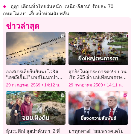
อุตุฯ เตือนทั่วไทยฝนหนัก ‘เหนือ-อีสาน’ ร้อยละ 70
กทม.ไม่เบา เสี่ยงน้ำท่วมฉับพลัน
ข่าวล่าสุด
ออสเตรเลียยืนยันพบไวรัส
สุดยิ่งใหญ่ตระการตา! ขบวน
“เอช5เอ็น1” แพร่ในนกป่าพื้น
เรือ 205 ลำ แห่เทียนพรรษา
เมืองครั้งแรก
เทิดไท้องค์ราชัน
29 กรกฎาคม 2569
14:12 น.
29 กรกฎาคม 2569
14:11 น.
ลุ้นระทึก! ลุยป่าค้นหา ‘2 พี่
มาทุกทาง!! “สส.พรรคเดโม