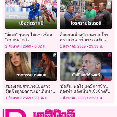
“ผีแดง” อุ่นหรู ไล่แซงเชือด
สืบดอนเมืองปิดเกมรวบโจร
“ตราหมี” หวิว
คราบไรเดอร์ ตระเวนลัก
กล่องไฟ ECU ขาย
2 สิงหาคม 2569
0:02 น.
1 สิงหาคม 2569
23:39 น.
สยอง! พบศพนางแบบสาว
‘ฮัดสัน’ พอใจ แต่มีการบ้าน
รัสเซียถูกยัดกระเป๋าเดินทาง
ต้องทำ หลังเห็น ‘แข้งช้างศึก’
ทิ้งคลอง หลังหายตัวไป 6 วัน
เป็นตะคริว
1 สิงหาคม 2569
23:34 น.
1 สิงหาคม 2569
22:37 น.