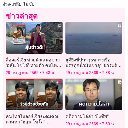
ง่วง-เพลีย ไม่ขับ’
ข่าวล่าสุด
สื่อจอร์เจีย ช่วยนำเสนอข่าว
ฮูตียิงขีปนาวุธขวางเรือ
‘ฮลัน โซโล่’ หายตัว คนไทย
บรรทุกน้ำมันซาอุฯ ยกระดับ
ในพื้นที่ประสาน ตร.-สถาน
ปิดล้อมทะเลแดง
29 กรกฎาคม 2569
7:43 น.
29 กรกฎาคม 2569
7:38 น.
ทูต
คนไทยในจอร์เจียระดมช่วย
คดีความไล่ล่า “ยิ่งชีพ”
ตามหา “ฮลุน โซโล่”
29 กรกฎาคม 2569
7:30 น.
ประสานสถานทูต-ทางการ