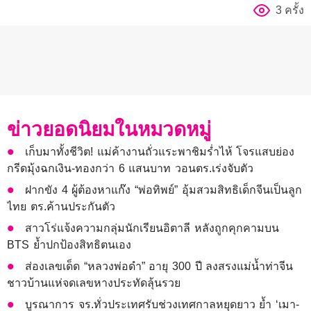
3 ครั้ง
ข่าวยอดนิยมในหมวดหมู่
เก็บมาทั้งชีวิต! แม่ค้างานถั่วแระพาชิมร่ำไห้ โจรแสบย่อง
กรีดมุ้งฉกเงิน-ทองกว่า 6 แสนบาท วอนตร.เร่งจับตัว
ฝากขัง 4 ผู้ต้องหาแก๊ง “พ่อทิพย์” อุ้มสวมสิทธิเด็กจีนเป็นลูก
ไทย ตร.ค้านประกันตัว
สาวโร่แจ้งความกลุ่มนักเรียนอิตาลี หลังถูกคุกคามบน
BTS ย้ำปกป้องสิทธิตนเอง
ส่องเลขเด็ด “หลวงพ่อดำ” อายุ 300 ปี ลงสรงแม่น้ำท่าจีน
ชาวบ้านแห่จดเลขหางประทัดลุ้นรวย
บูรณาการ จร.ทั่วประเทศรับช่วงเทศกาลหยุดยาว ย้ำ ‘เมา-