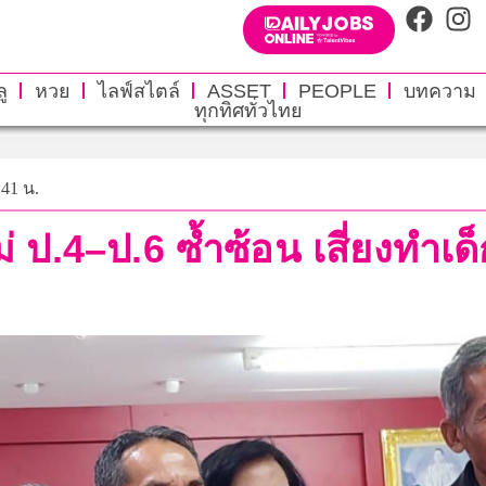
ู
หวย
ไลฟ์สไตล์
ASSET
PEOPLE
บทความ
ทุกทิศทั่วไทย
:41 น.
่ ป.4–ป.6 ซ้ำซ้อน เสี่ยงทำเด