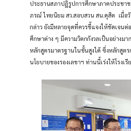
ประธานสภาปฏิรูปการศึกษาภาคประชาชน และค
ภรณ์ ไทยนิยม สว.สอบสวน สน.ดุสิต  เมื่อว
กล่าว ยังมีหลายจุดที่ควรชี้แจงให้ชัดเจนต
ศึกษาต่าง ๆ มีความวิตกกังวลเป็นอย่างมา
หลักสูตรมาตรฐานในขั้นสูงได้ ซึ่งหลัก
นโยบายของรองเลขาฯ ท่านนี้เร่งให้โรงเรียน