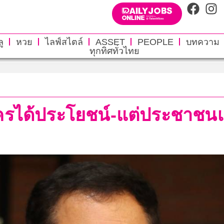
ู
หวย
ไลฟ์สไตล์
ASSET
PEOPLE
บทความ
ทุกทิศทั่วไทย
านๆใครได้ประโยชน์-แต่ประชาช