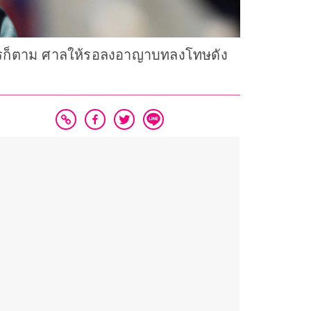
งไรก็ตาม ศาลให้รอลงอาญาบทลงโทษดัง