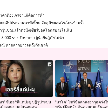
คนาดาต้องเจรจาแก้ดีลการค้า
านถ่ายคลิปประจานนาทีเหี้ยม จับสุนัขผอมโซโยนข้ามรั้ว
ุ่นขณะเจ้าตัวนั่งเชียร์บอลโลกสบายใจเฉิบ
ุ 3,000 ราย รักษาการผู้นำยันกู้ภัยไม่ช้า
ารณ์ คาดลากยาวจนถึงวันชาติ
ญา’ ชี้เออร์ลี่แค่ปะผุ ปฏิรูประบบ
“นาโต” โชว์ข้อตกลงอาวุธครั้งใ
ราชการต้องลดงานก่อนลดคน
ทรัมป์ผิดหวัง-ดันควบคุมกรีนแล