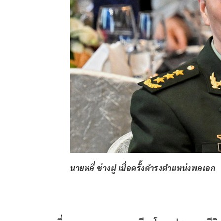
นายหลี่ ซ่างฝู เมื่อครั้งดำรงตำแหน่งพลเอก