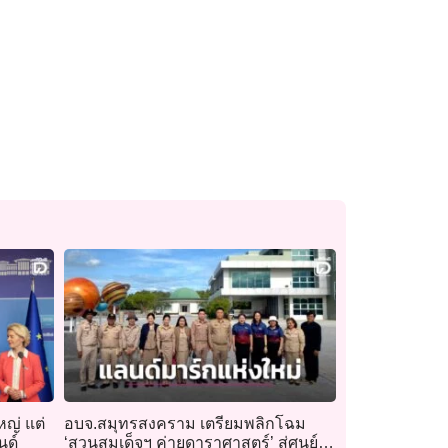
หญ่ แต่
อบจ.สมุทรสงคราม เตรียมพลิกโฉม
นด์
‘สวนสมเด็จฯ ค่ายดาราศาสตร์’ สู่ศูนย์