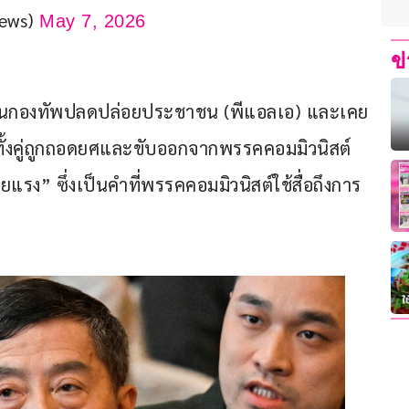
News)
May 7, 2026
ข
อกในกองทัพปลดปล่อยประชาชน (พีแอลเอ) และเคย
ั้งคู่ถูกถอดยศและขับออกจากพรรคคอมมิวนิสต์ 
้ายแรง” ซึ่งเป็นคำที่พรรคคอมมิวนิสต์ใช้สื่อถึงการ