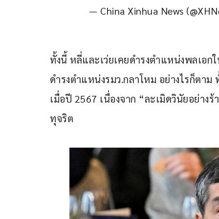
— China Xinhua News (@XH
ทั้งนี้ หลี่และเว่ยเคยดำรงตำแหน่งพลเ
ดำรงตำแหน่งรมว.กลาโหม อย่างไรก็ตาม ท
เมื่อปี 2567 เนื่องจาก “ละเมิดวินัยอย่างร
ทุจริต