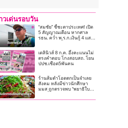
่าวเด่นรอบวัน
“สมชัย” ชี้ชะตาประเทศ! เปิด
5 สัญญาณเตือน หากศาล
รธน. คว่ำ พ.ร.ก.เงินกู้ 4 แสน
ล้าน 9 ก.ค.นี้
เดลินิวส์ 8 ก.ค. อึ้งคะแนนไม่
ตรงคำตอบ โกงสอบสถ. โยน
ปปช.เชือด5พันคน
ร้านส้มตำโอดตกเป็นจำเลย
สังคม หลังมีข่าวนักศึกษา
มมส ถูกตรวจพบ “พยาธิใบไม้
ตับ” อื้อ