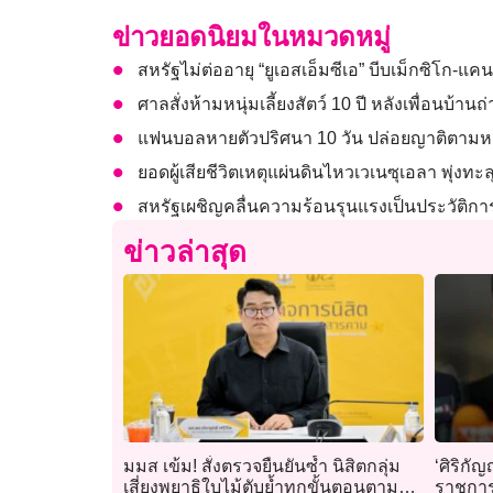
ข่าวยอดนิยมในหมวดหมู่
สหรัฐไม่ต่ออายุ “ยูเอสเอ็มซีเอ” บีบเม็กซิโก-แ
ศาลสั่งห้ามหนุ่มเลี้ยงสัตว์ 10 ปี หลังเพื่อนบ้
แฟนบอลหายตัวปริศนา 10 วัน ปล่อยญาติตามหาว
ยอดผู้เสียชีวิตเหตุแผ่นดินไหวเวเนซุเอลา พุ่งทะล
สหรัฐเผชิญคลื่นความร้อนรุนแรงเป็นประวัติก
ข่าวล่าสุด
มมส เข้ม! สั่งตรวจยืนยันซ้ำ นิสิตกลุ่ม
‘ศิริกัญ
เสี่ยงพยาธิใบไม้ตับย้ำทุกขั้นตอนตาม