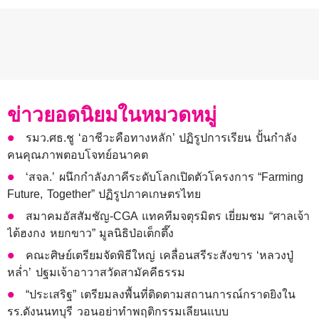
ข่าวยอดนิยมในหมวดหมู่
รมว.ศธ.ชู ‘อาชีวะคือทางหลัก’ ปฏิรูปการเรียน ปั้นกำลัง
คนคุณภาพตอบโจทย์อนาคต
‘สจล.’ ผนึกกำลังภาคีระดับโลกเปิดตัวโครงการ “Farming
Future, Together” ปฏิรูปภาคเกษตรไทย
สมาคมอัสสัมชัญ-CGA แทคทีมจตุรมิตร เยี่ยมชม “ศาลเจ้า
ไต้ฮงกง หยกขาว” มูลนิธิป่อเต็กตึ๊ง
คณะศิษย์เตรียมจัดพิธีใหญ่ เคลื่อนสรีระสังขาร ‘หลวงปู่
หล่ำ’ ปฐมเจ้าอาวาสวัดสามัคคีธรรม
“ประเสริฐ” เตรียมลงพื้นที่ติดตามสถานการณ์กราดยิงใน
รร.ดังนนทบุรี วอนอย่าทำพฤติกรรมเลียนแบบ