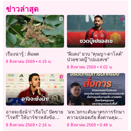
ข่าวล่าสุด
เรื่องน่ารู้ : ส้มผด
“ผีแดง” ยวบ “คุนญา-ดาโลต์”
ป่วยชวดบู๊ “เปแอสเช”
8 สิงหาคม 2569
4:15 น.
8 สิงหาคม 2569
4:02 น.
อาจจะยังน้า! “เรือใบ” ปัดขาย
‘มท.’ยกระดับมาตรการรักษา
“โรดรี” ให้บาร์ซาหลังข้อ
ความปลอดภัย ตั้งด่านคุม
เสนอยังไม่โดนใจ
เข้ม ‘อาวุธปืน–ยาเสพติด’
8 สิงหาคม 2569
2:16 น.
8 สิงหาคม 2569
0:48 น.
ป้องเหตุรุนแรง-อาชญากรรม