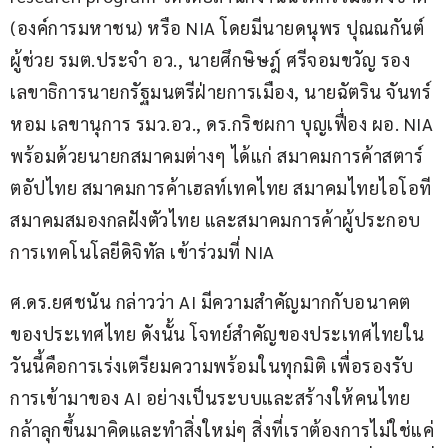
(องค์การมหาชน) หรือ NIA โดยมีนายดนุพร ปุณณกันต์ 
ผู้ช่วย รมต.ประจำ อว., นายศึกษิษฎ์ ศรีจอมขวัญ รอง
เลขาธิการนายกรัฐมนตรีฝ่ายการเมือง, นายฉัตริน จันทร์
หอม เลขานุการ รมว.อว., ดร.กริชผกา บุญเฟื่อง ผอ. NIA 
พร้อมด้วยนายกสมาคมต่างๆ ได้แก่ สมาคมการค้าสตาร์
ตอัปไทย สมาคมการค้าเฮลท์เทคไทย สมาคมไทยไอโอที 
สมาคมสมองกลฝังตัวไทย และสมาคมการค้าผู้ประกอบ
การเทคโนโลยีดิจิทัล เข้าร่วมที่ NIA
ศ.ดร.ยศชนัน กล่าวว่า AI มีความสำคัญมากกับอนาคต
ของประเทศไทย ดังนั้น โจทย์สำคัญของประเทศไทยใน
วันนี้คือการเร่งเตรียมความพร้อมในทุกมิติ เพื่อรองรับ
การเข้ามาของ AI อย่างเป็นระบบและสร้างให้คนไทย
กล้าลุกขึ้นมาคิดและทำสิ่งใหม่ๆ สิ่งที่เราต้องการไม่ใช่แค่