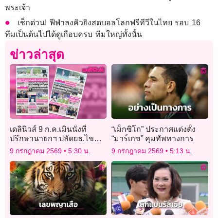
พระเจ้า
เช็กด่วน! ฟีฟ่าลงคิวยิงสดบอลโลกฟรีทีวีในไทย รอบ 16
ทีมเป็นต้นไปได้ดูเกือบครบ ทีมใหญ่ทั้งนั้น
ข่าวล่าสุด
เดลินิวส์ 9 ก.ค.เมินนั่งที่
“เม็กซิโก” ประกาศแต่งตั้ง
ปรึกษานายกฯ ปลัดยธ.ไข
“มาร์เกซ” คุมทัพทางการ
ก๊อก ผวาแขวนไปตบยุง
9 กรกฎาคม 2569
5:30 น.
9 กรกฎาคม 2569
5:13 น.