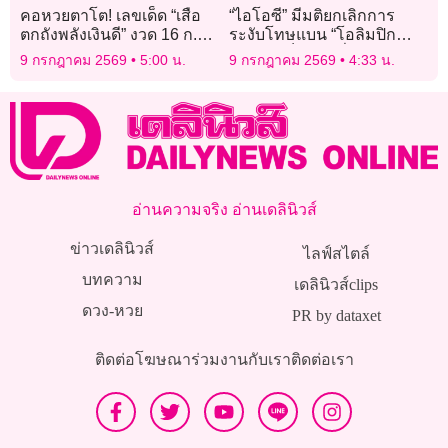
คอหวยตาโต! เลขเด็ด “เสือ
“ไอโอซี” มีมติยกเลิกการ
ตกถังพลังเงินดี” งวด 16 ก.ค.
ระงับโทษแบน “โอลิมปิก
69 ปล่อยครบชุดเด่น-รอง
รัสเซีย” เป็นการชั่วคราวแล้ว
9 กรกฎาคม 2569
5:00 น.
9 กรกฎาคม 2569
4:33 น.
อ่านความจริง อ่านเดลินิวส์
ข่าวเดลินิวส์
ไลฟ์สไตล์
บทความ
เดลินิวส์clips
ดวง-หวย
PR by dataxet
ติดต่อโฆษณา
ร่วมงานกับเรา
ติดต่อเรา