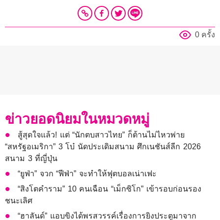
0 ครั้ง
ข่าวยอดนิยมในหมวดหมู่
สู้สุดใจแล้ว! แต่ “นักตบสาวไทย” ก็ต้านไม่ไหวพ่าย
“สหรัฐอเมริกา” 3 โบ๋ นัดประเดิมสนาม ศึกเนชันส์ลีก 2026
สนาม 3 ที่ญี่ปุ่น
“ยูฟ่า” จวก “ฟีฟ่า” จะทำให้ฟุตบอลเน่าเฟะ
“สิงโตคำราม” 10 คนเฉือน “เม็กซิโก” เข้ารอบก่อนรอง
ชนะเลิศ
“ฮาลันด์” แอบขิงได้พรสวรรค์เรื่องการยิงประตูมาจาก