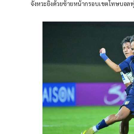
จังหวะยิงด้วยซ้ายหน้ากรอบเขตโทษบอลพ