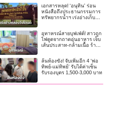
เอกสารหลุด! ‘อนุทิน’ ร่อน
หนังสือถึงประธานกรรมการ
ทรัพยากรน้ำฯ เร่งอ่างเก็บน้ำ
คลองวังโตนด จ.จันทบุรี
อุทาหรณ์สายบุฟเฟ่ต์! สาวถูก
ไฟดูดจากถาดอุ่นอาหาร เจ็บ
เส้นประสาท-กล้ามเนื้อ ร้าน
เยียวยา 5 พัน
ล้นห้องขัง! จับเพิ่มอีก 4 ‘พ่อ
ทิพย์-แม่ทิพย์’ รับได้ค่าเซ็น
รับรองบุตร 1,500-3,000 บาท