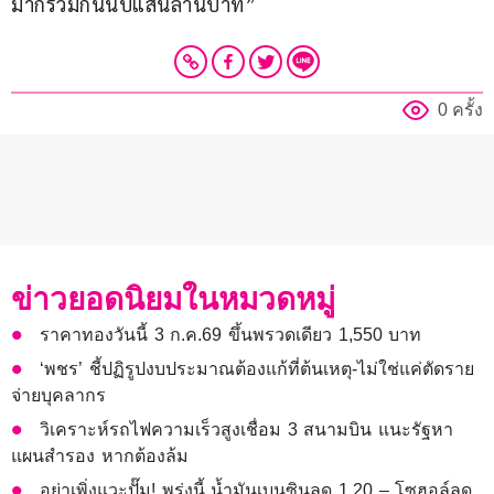
มากรวมกันนับแสนล้านบาท”
0 ครั้ง
ข่าวยอดนิยมในหมวดหมู่
ราคาทองวันนี้ 3 ก.ค.69 ขึ้นพรวดเดียว 1,550 บาท
‘พชร’ ชี้ปฏิรูปงบประมาณต้องแก้ที่ต้นเหตุ-ไม่ใช่แค่ตัดราย
จ่ายบุคลากร
วิเคราะห์รถไฟความเร็วสูงเชื่อม 3 สนามบิน แนะรัฐหา
แผนสำรอง หากต้องล้ม
อย่าเพิ่งแวะปั๊ม! พรุ่งนี้ น้ำมันเบนซินลด 1.20 – โซฮอล์ลด