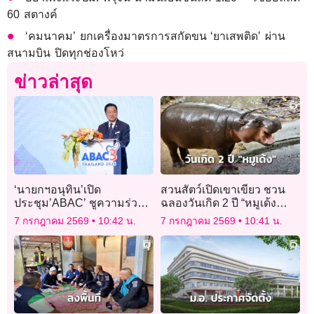
60 สตางค์
‘คมนาคม’ ยกเครื่องมาตรการสกัดขน ‘ยาเสพติด’ ผ่าน
สนามบิน ปิดทุกช่องโหว่
ข่าวล่าสุด
‘นายกฯอนุทิน’เปิด
สวนสัตว์เปิดเขาเขียว ชวน
ประชุม’ABAC’ ชูความร่วม
ฉลองวันเกิด 2 ปี “หมูเด้ง
มือ’รัฐ-เอกชน’ สร้าง
HAPPY เด้ง DAY” และเปิด
7 กรกฎาคม 2569
10:42 น.
7 กรกฎาคม 2569
10:41 น.
เศรษฐกิจเอเชีย-แปซิฟิก ให้
ตัว “Hippo Village”
เติบโตไปด้วยกัน