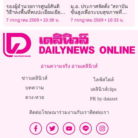
รองผู้อำนวยการศูนย์สันติ
ม.อ. ประกาศจัดตั้ง “สถาบัน
วิธีฯลงพื้นที่พบปะเยี่ยมเยียน
ขั้นสูงเพื่อระบบสุขภาพที่
ครอบครัวผู้เสียชีวิต
ยั่งยืน” ณ วิทยาเขตภูเก็ต มุ่ง
7 กรกฎาคม 2569
10:38 น.
7 กรกฎาคม 2569
10:33 น.
ขับเคลื่อนนวัตกรรมสุขภาพฯ
อ่านความจริง อ่านเดลินิวส์
ข่าวเดลินิวส์
ไลฟ์สไตล์
บทความ
เดลินิวส์clips
ดวง-หวย
PR by dataxet
ติดต่อโฆษณา
ร่วมงานกับเรา
ติดต่อเรา