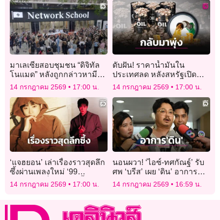
มาเลเซียสอบชุมชน “ดิจิทัล
ดับฝัน! ราคาน้ำมันใน
โนแมด” หลังถูกกล่าวหามี
ประเทศลด หลังสหรัฐเปิด
ชาวอิสราเอลอาศัยอยู่
ฉากโจมตีทำราคาตลาดโลก
14 กรกฎาคม 2569
17:00 น.
14 กรกฎาคม 2569
17:00 น.
กลับมาเด้งขึ้นอีกแล้ว
‘แจฮยอน’ เล่าเรื่องราวสุดลึก
นอนผวา! ‘ไอซ์-ทศกัณฐ์’ รับ
ซึ้งผ่านเพลงใหม่ ‘99
ศพ ‘บรีส’ เผย ‘ดิน’ อาการ
Degrees’ ที่ร่วมแต่งเนื้อร้อง-
ทรงตัวต้องฟอกไต
14 กรกฎาคม 2569
17:00 น.
14 กรกฎาคม 2569
16:59 น.
ทำนองแบบตัวเอง