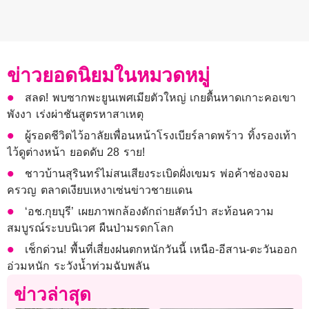
ข่าวยอดนิยมในหมวดหมู่
สลด! พบซากพะยูนเพศเมียตัวใหญ่ เกยตื้นหาดเกาะคอเขา
พังงา เร่งผ่าชันสูตรหาสาเหตุ
ผู้รอดชีวิตไว้อาลัยเพื่อนหน้าโรงเบียร์ลาดพร้าว ทิ้งรองเท้า
ไว้ดูต่างหน้า ยอดดับ 28 ราย!
ชาวบ้านสุรินทร์ไม่สนเสียงระเบิดฝั่งเขมร พ่อค้าช่องจอม
ครวญ ตลาดเงียบเหงาเซ่นข่าวชายแดน
‘อช.กุยบุรี’ เผยภาพกล้องดักถ่ายสัตว์ป่า สะท้อนความ
สมบูรณ์ระบบนิเวศ ผืนป่ามรดกโลก
เช็กด่วน! พื้นที่เสี่ยงฝนตกหนักวันนี้ เหนือ-อีสาน-ตะวันออก
อ่วมหนัก ระวังน้ำท่วมฉับพลัน
ข่าวล่าสุด