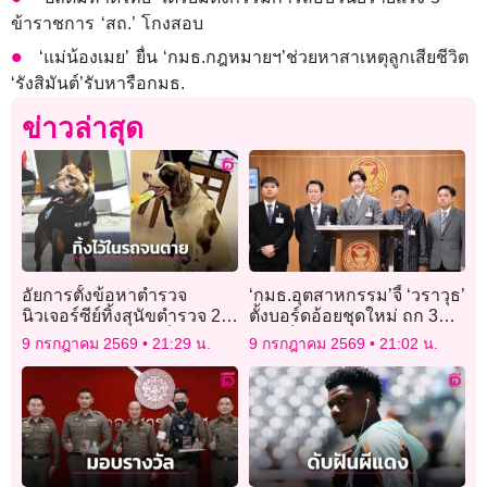
ข้าราชการ ‘สถ.’ โกงสอบ
‘แม่น้องเมย’ ยื่น ‘กมธ.กฎหมายฯ’ช่วยหาสาเหตุลูกเสียชีวิต
‘รังสิมันต์’รับหารือกมธ.
ข่าวล่าสุด
อัยการตั้งข้อหาตำรวจ
‘กมธ.อุตสาหกรรม’จี้ ‘วราวุธ’
นิวเจอร์ซีย์ทิ้งสุนัขตำรวจ 2
ตั้งบอร์ดอ้อยชุดใหม่ ถก 3
ตัวทนร้อนในรถปิดล็อกนาน
ประเด็น หลังสมาคมชาวไร่
9 กรกฎาคม 2569
21:29 น.
9 กรกฎาคม 2569
21:02 น.
7 ชั่วโมงจนดับอนาถ
อ้อย ร้องรัฐจ่ายเยียวยาไร่ละ
120 บาท