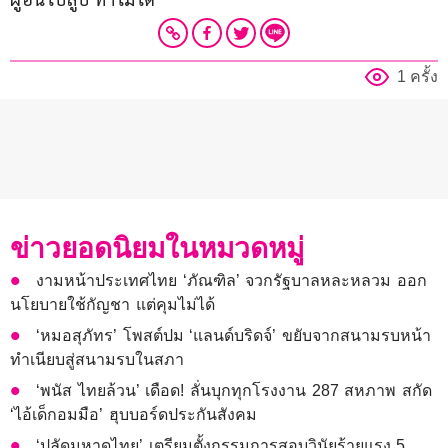
1 ครั้ง
ข่าวยอดนิยมในหมวดหมู่
งามหน้าประเทศไทย ‘ภัณฑิล’ จวกรัฐบาลหละหลวม ออก
นโยบายใช้กัญชา แต่คุมไม่ได้
‘หมอสุภัทร’ โพสต์ปม ‘แลนด์บริดจ์’ ขยับจากสนามรบหน้า
ทำเนียบสู่สนามรบในสภา
‘พนัส ไทยล้วน’ เดือด! ลั่นบุกทุกโรงงาน 287 สหภาพ สกัด
‘ไอ้เด็กอมมือ’ ฮุบบอร์ดประกันสังคม
‘ปลัดมหาดไทย’ เตรียมตั้งกรรมการสอบวินัยร้ายแรง 5