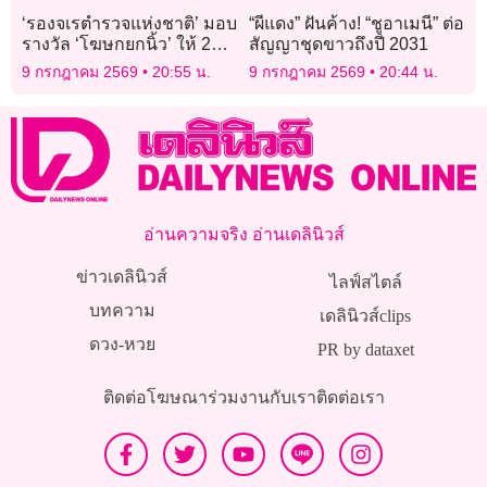
‘รองจเรตำรวจแห่งชาติ’ มอบ
“ผีแดง” ฝันค้าง! “ชูอาเมนี” ต่อ
รางวัล ‘โฆษกยกนิ้ว’ ให้ 2
สัญญาชุดขาวถึงปี 2031
ตำรวจอินฟลูเอนเซอร์
9 กรกฎาคม 2569
20:55 น.
9 กรกฎาคม 2569
20:44 น.
อ่านความจริง อ่านเดลินิวส์
ข่าวเดลินิวส์
ไลฟ์สไตล์
บทความ
เดลินิวส์clips
ดวง-หวย
PR by dataxet
ติดต่อโฆษณา
ร่วมงานกับเรา
ติดต่อเรา