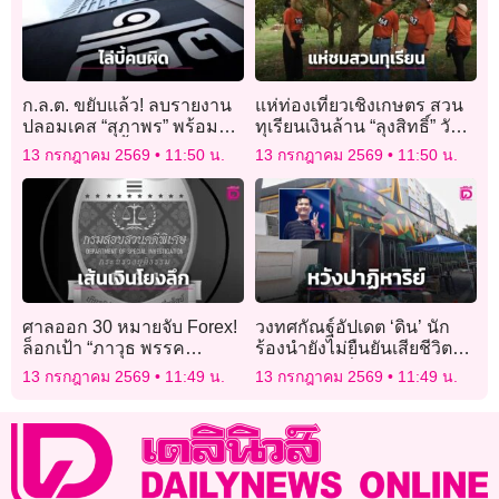
ก.ล.ต. ขยับแล้ว! ลบรายงาน
แห่ท่องเที่ยวเชิงเกษตร สวน
ปลอมเคส “สุภาพร” พร้อมจับ
ทุเรียนเงินล้าน “ลุงสิทธิ์” วัย
มือตำรวจไล่บี้คนลงข้อมูล
90 ปี
13 กรกฎาคม 2569
11:50 น.
13 กรกฎาคม 2569
11:50 น.
เท็จ
ศาลออก 30 หมายจับ Forex!
วงทศกัณฐ์อัปเดต ‘ดิน’ นัก
ล็อกเป้า “ภาวุธ พรรค
ร้องนำยังไม่ยืนยันเสียชีวิต
ประชาชน” เส้นเงินโยงลึก
ครอบครัว-เพื่อนหวังปาฎิหา
13 กรกฎาคม 2569
11:49 น.
13 กรกฎาคม 2569
11:49 น.
เกิน 28 ล้าน
ริย์