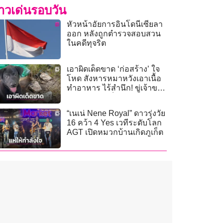
่าวเด่นรอบวัน
หัวหน้าอัยการอินโดนีเซียลา
ออก หลังถูกตำรวจสอบสวน
ในคดีทุจริต
เอาผิดเด็ดขาด ‘ก่อสร้าง’ ใจ
โหด สังหารหมาหวังเอาเนื้อ
ทำอาหาร ไร้สำนึก! ขู่เจ้าของ
ฆ่าหมาได้…ก็ฆ่าคนได้
“เนเน่ Nene Royal” ดาวรุ่งวัย
16 คว้า 4 Yes เวทีระดับโลก
AGT เปิดหมวกบ้านเกิดภูเก็ต