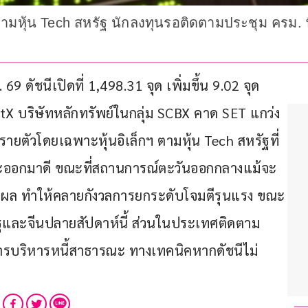
ื้นตามหุ้น Tech สหรัฐ นักลงทุนรอติดตามประชุม ครม
9 ดัชนีเปิดที่ 1,498.31 จุด เพิ่มขึ้น 9.02 จุด 
tX บริษัทหลักทรัพย์ในกลุ่ม SCBX คาด SET แกว่ง 
ายตัวโดยเฉพาะหุ้นอิเล็กฯ ตามหุ้น Tech สหรัฐที่
69 จะออกมาดี ขณะที่สถานการณ์ตะวันออกกลางแม้จะ
งมีผล ทําให้คลายกังวลการยกระดับโจมตีรุนแรง ขณะ
ัฐและจีนปลายสัปดาห์นี้ ส่วนในประเทศติดตาม
รบริหารหนี้สาธารณะ ทางเทคนิคหากดัชนีไม่