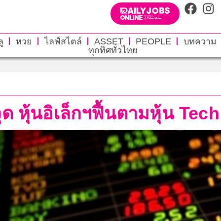
ู
หวย
ไลฟ์สไตล์
ASSET
PEOPLE
บทความ
ทุกทิศทั่วไทย
ด หุ้นอิเล็กฯฟื้นตามหุ้น Tech