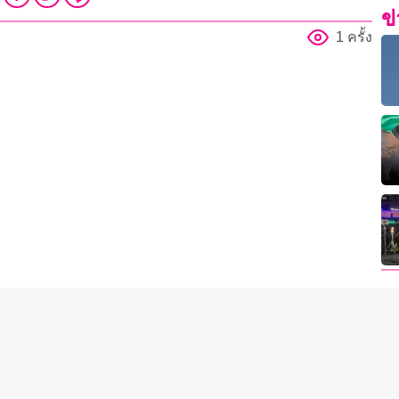
ข
1 ครั้ง