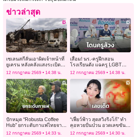
ข่าวล่าสุด
เซเลนสกีลั่นเอาผิดเจ้าหน้าที่
เสื่อม! นร.-ครูฝึกสอน
ยูเครน หลังคลังแสงระเบิด
โรงเรียนดัง แฉครู LGBT
นอกเคียฟ ดับอย่างน้อย 10
อนาจารล้วงเป้าเหยื่อร่วม 30
12 กรกฎาคม 2569
14:38 น.
12 กรกฎาคม 2569
14:38 น.
ราย
ปักหมุด “Robusta Coffee
“เฟี้ยว์ฟ้าว สุดสวิงริงโก้” ทำ
Hub” ยกระดับกาแฟไทยจาก
คอหวยปั่นป่วน อวดเลขขัน
แหล่งผลิตสู่ศูนย์กลางกาแฟ
น้ำมนต์ชัดๆจนหลายคน
12 กรกฎาคม 2569
14:33 น.
12 กรกฎาคม 2569
14:30 น.
คุณภาพ
อวยพรว่ารวย!