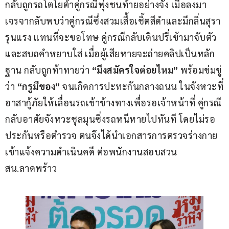
กลับถูกรถโตโยต้าคู่กรณีพุ่งชนท้ายอย่างจัง เมื่อลงมา
เจรจากลับพบว่าคู่กรณีซึ่งสวมเสื้อเชิ้ตสีดำและมีกลิ่นสุรา
รุนแรง แทนที่จะขอโทษ คู่กรณีกลับเดินปรี่เข้ามาจับตัว
และสบถคำหยาบใส่ เมื่อผู้เสียหายจะถ่ายคลิปเป็นหลัก
ฐาน กลับถูกท้าทายว่า 
“มึงสมัครใจต่อยไหม” 
พร้อมข่มขู่
ว่า 
“กรูมีของ”
 จนเกิดการปะทะกันกลางถนน ในจังหวะที่
อาสากู้ภัยให้เลื่อนรถเข้าข้างทางเพื่อรอเจ้าหน้าที่ คู่กรณี
กลับอาศัยจังหวะชุลมุนซิ่งรถหนีหายไปทันที โดยไม่รอ
ประกันหรือตำรวจ ตนจึงได้นำเอกสารการตรวจร่างกาย
เข้าแจ้งความดำเนินคดี ต่อพนักงานสอบสวน 
สน.ลาดพร้าว