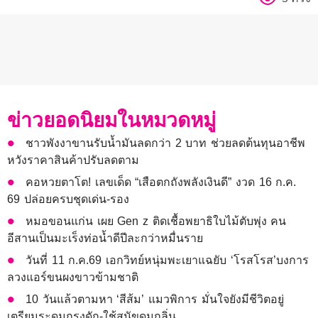
ข่าวยอดนิยมในหมวดหมู่
ชาวพังงาขานรับน้ำมันลดกว่า 2 บาท ช่วยลดต้นทุนอาชีพ
หวังราคาสินค้าปรับลดตาม
คอหวยตาโต! เลขเด็ด “เสือตกถังพลังเงินดี” งวด 16 ก.ค.
69 ปล่อยครบชุดเด่น-รอง
หมอขอนแก่น เผย Gen z ติดเชื้อพยาธิใบไม้ตับพุ่ง คน
อีสานเป็นมะเร็งท่อน้ำดีปีละกว่าหมื่นราย
วันที่ 11 ก.ค.69 เอกวิทย์หนุ่มพะเยาแฉยับ ‘โรสโรส’บงการ
ลวงแอร์ขนผงขาวข้ามชาติ
10 วันแล้วตามหา ‘สีส้ม’ แมวพิการ มั่นใจยังมีชีวิตอยู่
เตรียมระดมกรงดัก-ใช้สุนัขดมกลิ่น