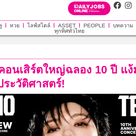
ู
หวย
ไลฟ์สไตล์
ASSET
PEOPLE
บทความ
ทุกทิศทั่วไทย
คอนเสิร์ตใหญ่ฉลอง 10 ปี แง้
ระวัติศาสตร์!