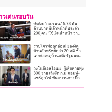
่าวเด่นรอบวัน
ซัด!งบ ‘กอ.รมน.’ 5.73 พัน
ล้านบาทมีเจ้าหน้าที่ประจำ
200 คน ‘ใช้เงินนำหน้า วาน
คนอื่นทำงาน’
รวบโจรพ่อลูกอ่อน! ย่องงัด
บ้านลักทรัพย์กว่า 20 คดี ซ้ำ
เคยก่อเหตุบ้านอดีตรัฐมนตรี
มาแล้ว
วงในดีเอสไอเผย! ผู้เสียหายพุ่ง
300 ราย เล็งงัด ก.ม.คอมพ์-
แชร์ลูกโซ่ ฟันขบวนการบิ๊ก
เทคโนโลยี