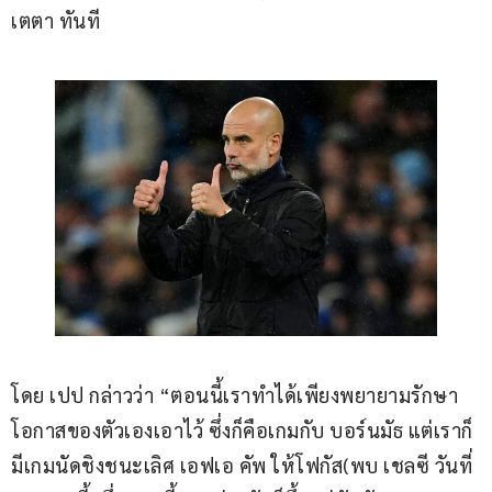
เตตา ทันที
โดย เปป กล่าวว่า “ตอนนี้เราทำได้เพียงพยายามรักษา
โอกาสของตัวเองเอาไว้ ซึ่งก็คือเกมกับ บอร์นมัธ แต่เราก็
มีเกมนัดชิงชนะเลิศ เอฟเอ คัพ ให้โฟกัส(พบ เชลซี วันที่ 