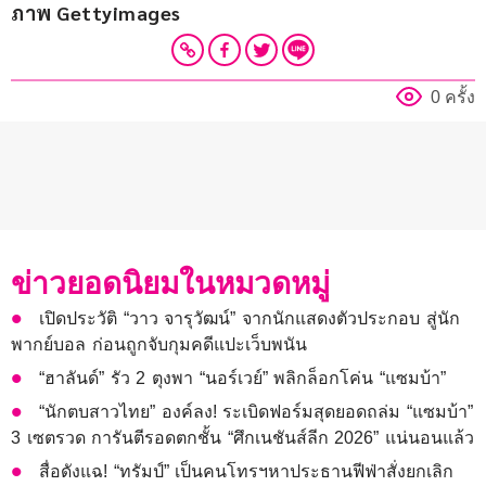
ภาพ Gettyimages
0 ครั้ง
ข่าวยอดนิยมในหมวดหมู่
เปิดประวัติ “วาว จารุวัฒน์” จากนักแสดงตัวประกอบ สู่นัก
พากย์บอล ก่อนถูกจับกุมคดีแปะเว็บพนัน
“ฮาลันด์” รัว 2 ตุงพา “นอร์เวย์” พลิกล็อกโค่น “แซมบ้า”
“นักตบสาวไทย” องค์ลง! ระเบิดฟอร์มสุดยอดถล่ม “แซมบ้า”
3 เซตรวด การันตีรอดตกชั้น “ศึกเนชันส์ลีก 2026” แน่นอนแล้ว
สื่อดังแฉ! “ทรัมป์” เป็นคนโทรฯหาประธานฟีฟ่าสั่งยกเลิก