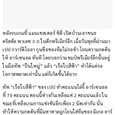
หลังจบเกมที่ แมนเชสเตอร์ ซิตี เปิดบ้านเอาชนะ 
คริสตัล พาเลซ 3-0 ในศึกพรีเมียร์ลีก เมื่อวันพุธที่ผ่านมา 
เปป กวาร์ดิโอลา กุนซือของทีมไม่รอช้า โยนความกดดัน
ให้ อาร์เซนอล ทันที โดยบอกว่าแชมป์พรีเมียร์ลีกนั้นอยู่
ในมือทัพ “ปืนใหญ่” แล้ว “เรือใบสีฟ้า” ทำได้แค่รอ
โอกาสพลาดเท่านั้น แต่ก็เกิดขึ้นได้ยาก
ทัพ “เรือใบสีฟ้า” ของ เปป ทำคะแนนไล่จี้ อาร์เซนอล 
ที่ 79 คะแนน ตอนนี้ห่างกันเหลือแค่ 2 คะแนนแล้ว ใน
ขณะที่เหลือเกมการแข่งขันอีกเพียง 2 นัดเท่ากัน นั่น
ทำให้ความกดดันที่มีมหาศาลถูกโยนใส่ทีมของ มิเกล อาร์