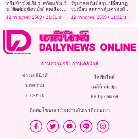
ทริปข้าวไข่เจียว! สกัดแก๊งแว้
รัฐบาลทรัมป์สรุปเปลี่ยนกฎ
น ‘ยัดฝอยขัดหม้อ’ ลดเสียง
ระเบียบ ลดการคุ้มครองสัตว์
ท่อ ห้ามขึ้นอุทยานฯ
ป่าใกล้สูญพันธุ์
12 กรกฎาคม 2569
11:31 น.
12 กรกฎาคม 2569
11:31 น.
อ่านความจริง อ่านเดลินิวส์
ข่าวเดลินิวส์
ไลฟ์สไตล์
บทความ
เดลินิวส์clips
ดวง-หวย
PR by dataxet
ติดต่อโฆษณา
ร่วมงานกับเรา
ติดต่อเรา