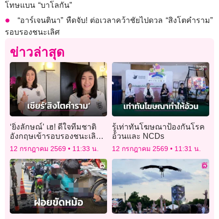
โทษแบน “บาโลกัน”
“อาร์เจนตินา” หืดจับ! ต่อเวลาคว้าชัยไปดวล “สิงโตคำราม”
รอบรองชนะเลิศ
ข่าวล่าสุด
‘ยิ่งลักษณ์’ เฮ! ดีใจทีมชาติ
รู้เท่าทันโฆษณาป้องกันโรค
อังกฤษเข้ารอบรองชนะเลิศ
อ้วนและ NCDs
ศึกฟุตบอลโลก
12 กรกฎาคม 2569
11:33 น.
12 กรกฎาคม 2569
11:31 น.