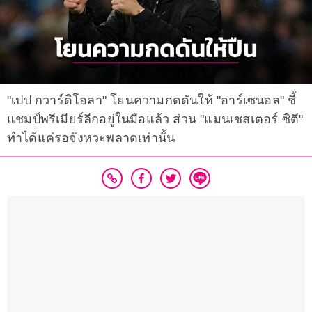
"เปป กวาร์ดิโอลา" โยนความกดดันให้ "อาร์เซนอล" ชี้
แชมป์พรีเมียร์ลีกอยู่ในมือแล้ว ส่วน "แมนเชสเตอร์ ซิตี"
ทำได้แค่รอจังหวะพลาดเท่านั้น