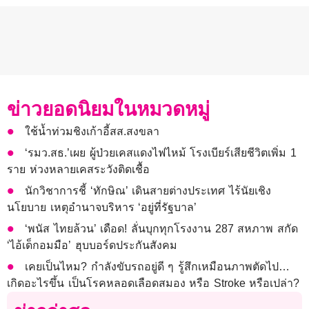
ข่าวยอดนิยมในหมวดหมู่
ใช้น้ำท่วมชิงเก้าอี้สส.สงขลา
‘รมว.สธ.’เผย ผู้ป่วยเคสแดงไฟไหม้ โรงเบียร์เสียชีวิตเพิ่ม 1
ราย ห่วงหลายเคสระวังติดเชื้อ
นักวิชาการชี้ ‘ทักษิณ’ เดินสายต่างประเทศ ไร้นัยเชิง
นโยบาย เหตุอำนาจบริหาร ‘อยู่ที่รัฐบาล’
‘พนัส ไทยล้วน’ เดือด! ลั่นบุกทุกโรงงาน 287 สหภาพ สกัด
‘ไอ้เด็กอมมือ’ ฮุบบอร์ดประกันสังคม
เคยเป็นไหม? กำลังขับรถอยู่ดี ๆ รู้สึกเหมือนภาพตัดไป…
เกิดอะไรขึ้น เป็นโรคหลอดเลือดสมอง หรือ Stroke หรือเปล่า?