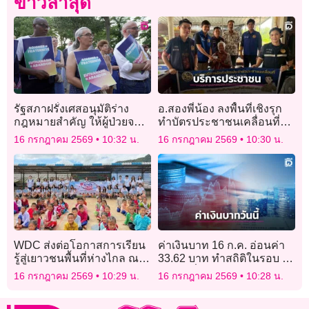
ข่าวล่าสุด
รัฐสภาฝรั่งเศสอนุมัติร่าง
อ.สองพี่น้อง ลงพื้นที่เชิงรุก
กฎหมายสำคัญ ให้ผู้ป่วยจบ
ทำบัตรประชาชนเคลื่อนที่
ชีวิตแบบรับการช่วยเหลือ
กลุ่มเปราะบาง
16 กรกฎาคม 2569
10:32 น.
16 กรกฎาคม 2569
10:30 น.
WDC ส่งต่อโอกาสการเรียน
ค่าเงินบาท 16 ก.ค. อ่อนค่า
รู้สู่เยาวชนพื้นที่ห่างไกล ณ
33.62 บาท ทำสถิติในรอบ 14
จังหวัดเชียงใหม่
เดือนครึ่ง
16 กรกฎาคม 2569
10:29 น.
16 กรกฎาคม 2569
10:28 น.