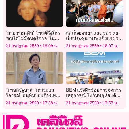
‘นายกฯอนุทิน’ โพสต์ถึงใคร
สมเด็จธงชัยฯ และ รมว.สธ.
‘ชนใดไม่มีดนตรีกาล ใน
เปิดประชุม “พระแข็งแรง วัด
สันดานเป็นคนชอบกล
มั่นคง ชุมชนเป็นสุข”
21 กรกฎาคม 2569
18:09 น.
21 กรกฎาคม 2569
18:07 น.
นัก’เขานั้นเหมาะคิดขบถ
อัปลักษณ์
‘โฆษกรัฐบาล’ โต้กระแส
BEM แจ้งฝึกซ้อมการจัดการ
วิจารณ์ ‘อนุทิน’ ปมร้องเพลง
เหตุการณ์ ในวันพฤหัสบดี
‘เถียนมี่มี่’ ระหว่างเยือนจีน
ที่ 23 กรกฎาคม 2569
21 กรกฎาคม 2569
17:58 น.
21 กรกฎาคม 2569
17:57 น.
ย้ำเป็นตัวอย่าง ‘การทูตด้วย
ดนตรี’