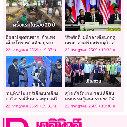
ฮือฮา! ขุดพบซาก ‘กำแพง
‘สีหศักดิ์’ ผนึกอาเซียนถกคู่
เมืองโคราช’ สมัยอยุธยา
เจรจา ส่งเสริมเศรษฐกิจ สกัด
ครั้งแรกในรอบ 20 ปี บริเวณ
อาชญากรรมข้ามชาติ
22 กรกฎาคม 2569
19:37 น.
22 กรกฎาคม 2569
19:32 น.
โนนพลล้าน
‘อนุทิน’ไม่แคร์เสียงนกเสียง
สุโขทัยจัดงาน “เสน่ห์สีสัน
กาวิจารณ์จีนมาลงทุน แต่ไม่
มหกรรมวัฒนธรรมชาติพันธุ์
ทรานเฟอร์เทคโนโลยีไทย
7–9 ส.ค.นี้
22 กรกฎาคม 2569
19:31 น.
22 กรกฎาคม 2569
19:30 น.