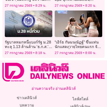
โจมตีชั่วคราว
มหาสารคาม ปล่อยเด็กเข้า
27 กรกฎาคม 2569
8:29 น.
27 กรกฎาคม 2569
8:20 น.
มั่วสุมดื่มเหล้า!
รัฐบาลหมกหนี้แบงก์รัฐ ม.28
“เอิร์ธ กัษมนณัฏฐ์” ขึ้นแท่น
ทะลุ 1.13 ล้านล้าน ‘ธ.ก.ส.’
นักแสดงวายไทยคนแรก จัด
อ่วมแบก 9.6 แสนล้าน
แฟนมีตติ้งเดี่ยวแดนภารตะ!
27 กรกฎาคม 2569
8:18 น.
27 กรกฎาคม 2569
8:00 น.
อ่านความจริง อ่านเดลินิวส์
ข่าวเดลินิวส์
ไลฟ์สไตล์
บทความ
เดลินิวส์clips