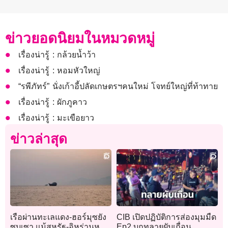
ข่าวยอดนิยมในหมวดหมู่
เรื่องน่ารู้ : กล้วยน้ำว้า
เรื่องน่ารู้ : หอมหัวใหญ่
“รพีภัทร์” นั่งเก้าอี้ปลัดเกษตรฯคนใหม่ โจทย์ใหญ่ที่ท้าทาย
เรื่องน่ารู้ : ผักภูคาว
เรื่องน่ารู้ : มะเขือยาว
ข่าวล่าสุด
เรือผ่านทะเลแดง-ฮอร์มุซยัง
CIB เปิดปฏิบัติการส่องมุมมืด
ซบเซา แม้สหรัฐ-อิหร่านหยุด
Ep2 บุกทลายผับเถื่อน