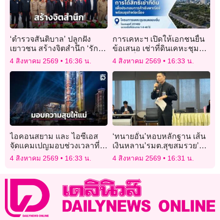
‘ตำรวจสันติบาล’ ปลูกฝัง
การเคหะฯ เปิดให้เอกชนยื่น
เยาวชน สร้างจิตสำนึก ‘รัก
ข้อเสนอ เช่าที่ดินเคหะชุมชน
ชาติ-ศาสน์-กษัตริย์’
คลองจั่น
4 สิงหาคม 2569
16:36 น.
4 สิงหาคม 2569
16:33 น.
ไอคอนสยาม และ ไอซีเอส
‘ทนายอั๋น’หอบหลักฐาน เส้น
จัดแคมเปญมอบช่วงเวลาที่ดี
เงินหลาน’รมต.สุขสมรวย’ยื่น
ที่สุดให้คุณแม่
‘พริษฐ์’สอบ หลังพบโอนให้
4 สิงหาคม 2569
16:33 น.
4 สิงหาคม 2569
16:31 น.
เครือข่าย
เลือก’สว.อำนาจเจริญ-
สุราษฎร์ธานี’