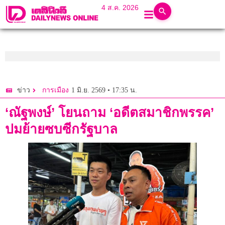
4 ส.ค. 2026
1 มิ.ย. 2569 • 17:35 น.
ข่าว
การเมือง
‘ณัฐพงษ์’ โยนถาม ‘อดีตสมาชิกพรรค’
ปมย้ายซบซีกรัฐบาล