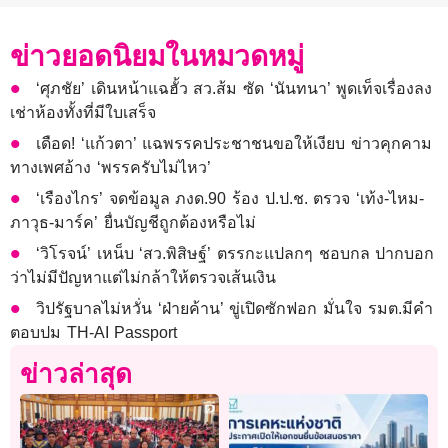
ข่าวยอดนิยมในหมวดหมู่
‘ศุภชัย’ เดินหน้าแฉฮั้ว สว.ส้ม ซัด ‘นันทนา’ พูดเท็จเรื่องลง
เช่าห้องทั้งที่มีใบเสร็จ
เดือด! ‘แก้วตา’ แฉพรรคประชาชนขอให้เงียบ ข่าวคุกคาม
ทางเพศอ้าง ‘พรรครับไม่ไหว’
‘เรืองไกร’ จดข้อมูล ภงด.90 ร้อง ป.ป.ช. ตรวจ ‘เท้ง-ไหม-
ภาวุธ-มาร์ค’ ยื่นบัญชีถูกต้องหรือไม่
‘วิโรจน์’ เหน็บ ‘สว.พิสิษฐ์’ ตรรกะแปลกๆ ชอบกล ปากบอก
ว่าไม่มีปัญหาแต่ไม่กล้าให้ตรวจเส้นเงิน
วิปรัฐบาลไม่หวั่น ‘ฝ่ายค้าน’ ขู่เปิดซักฟอก มั่นใจ รมต.มีคำ
ตอบปม TH-AI Passport
ข่าวล่าสุด