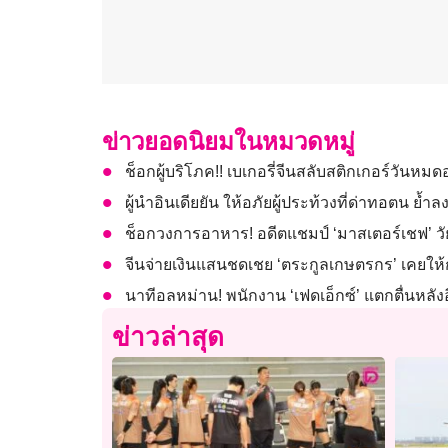
ข่าวยอดนิยมในหมวดหมู่
ช็อกผู้บริโภค!! เบเกอรี่จีนสลับสติกเกอร์วันหมด
ผู้นำอินเดียยัน ให้อภัยผู้ประท้วงที่ด่าทอตน 
ช็อกวงการอาหาร! อดีตแชมป์ ‘มาสเตอร์เชฟ’ วัย
จีนจ่ายเงินแสนชดเชย ‘ตระกูลเกษตรกร’ เคยให้กอ
นาทีอลหม่าน! พนักงาน ‘เฟดเอ็กซ์’ แตกตื่นหลั
ข่าวล่าสุด