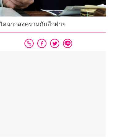
เปิดฉากสงครามกับอีกฝ่าย