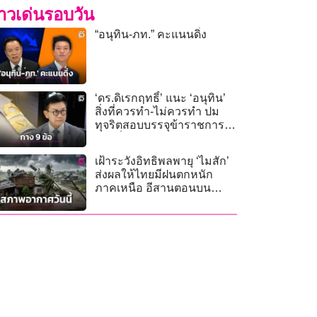
่าวเด่นรอบวัน
“อนุทิน-ภท.” คะแนนดิ่ง
‘ดร.ดิเรกฤทธิ์’ แนะ ‘อนุทิน’
สิ่งที่ควรทำ-ไม่ควรทำ ปม
ทุจริตสอบบรรจุข้าราชการ
ท้องถิ่น
เฝ้าระวังอิทธิพลพายุ ‘ไมสัก’
ส่งผลให้ไทยมีฝนตกหนัก
ภาคเหนือ อีสานตอนบน
กลาง และตะวันออก