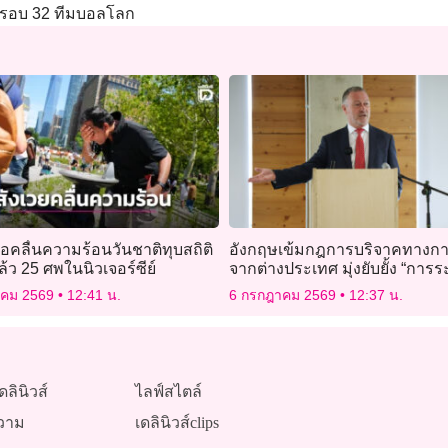
ายรอบ 32 ทีมบอลโลก
อคลื่นความร้อนวันชาติทุบสถิติ
อังกฤษเข้มกฎการบริจาคทางกา
ล้ว 25 ศพในนิวเจอร์ซีย์
จากต่างประเทศ มุ่งยับยั้ง “การ
มีพิรุธ”
าคม 2569
12:41 น.
6 กรกฎาคม 2569
12:37 น.
ดลินิวส์
ไลฟ์สไตล์
วาม
เดลินิวส์clips