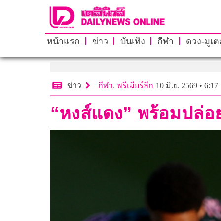
หน้าแรก
ข่าว
บันเทิง
กีฬา
ดวง-มูเตล
ข่าว
กีฬา
,
พรีเมียร์ลีก
10 มิ.ย. 2569 • 6:17
“หงส์แดง” พร้อมปล่อย