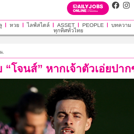
ู
หวย
ไลฟ์สไตล์
ASSET
PEOPLE
บทความ
ทุกทิศทั่วไทย
 น.
 “โจนส์” หากเจ้าตัวเอ่ยปาก