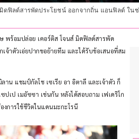
 มิดฟิลด์สารพัดประโยชน์ ออกจากถิ่น แอนฟิลด์ ในช่
กฤษ พร้อมปล่อย เคอร์ติส โจนส์ มิดฟิลด์สารพัด
กเจ้าตัวเอ่ยปากขอย้ายทีม และได้รับข้อเสนอที่สม
ลาน แชมป์กัลโช เซเรีย อา อิตาลี และเจ้าตัว ก็
จูเซปเป เมอัซซา เช่นกัน หลังได้สอบถาม เฟเดริโก 
เรื่องการใช้ชีวิตในแดนมะกะโรนี