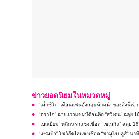
ข่าวยอดนิยมในหมวดหมู่
“เม็กซิโก” เตือนแฟนอังกฤษห้ามนำของสิ่งนี้เข
“ตราไก่” ฉายแววแชมป์ต้อนตือ “สวีเดน” ฉลุย 
“เบลเยียม” พลิกนรกแซงเชือด “เซเนกัล” ฉลุย 1
“แซมบ้า” โชว์ฮึดไล่แซงเชือด “ซามูไรบลูส์” นา