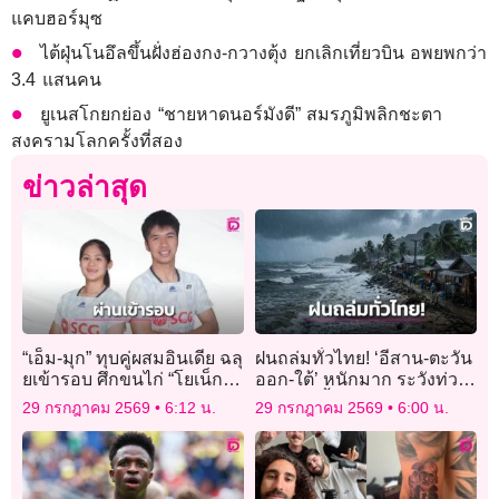
แคบฮอร์มุซ
ไต้ฝุ่นโนอึลขึ้นฝั่งฮ่องกง-กวางตุ้ง ยกเลิกเที่ยวบิน อพยพกว่า
3.4 แสนคน
ยูเนสโกยกย่อง “ชายหาดนอร์มังดี” สมรภูมิพลิกชะตา
สงครามโลกครั้งที่สอง
ข่าวล่าสุด
“เอ็ม-มุก” ทุบคู่ผสมอินเดีย ฉลุ
ฝนถล่มทั่วไทย! ‘อีสาน-ตะวัน
ยเข้ารอบ ศึกขนไก่ “โยเน็กซ์
ออก-ใต้’ หนักมาก ระวังท่วม
ไทเป โอเพ่น 2026”
ฉับพลัน น้ำป่าหลาก
29 กรกฎาคม 2569
6:12 น.
29 กรกฎาคม 2569
6:00 น.