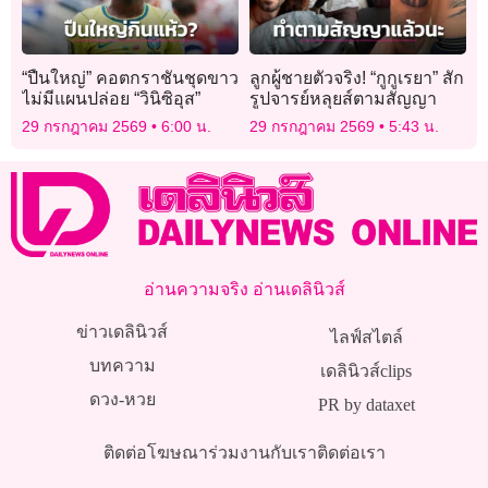
“ปืนใหญ่” คอตกราชันชุดขาว
ลูกผู้ชายตัวจริง! “กูกูเรยา” สัก
ไม่มีแผนปล่อย “วินิซิอุส”
รูปจารย์หลุยส์ตามสัญญา
29 กรกฎาคม 2569
6:00 น.
29 กรกฎาคม 2569
5:43 น.
อ่านความจริง อ่านเดลินิวส์
ข่าวเดลินิวส์
ไลฟ์สไตล์
บทความ
เดลินิวส์clips
ดวง-หวย
PR by dataxet
ติดต่อโฆษณา
ร่วมงานกับเรา
ติดต่อเรา