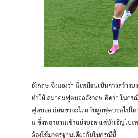
อังกฤษ ซึ่งมองว่า นี่เหมือนเป็นการสร้างบ
ทำให้ สมาคมฟุตบอลอังกฤษ คิดว่า ในกรณีที
ฟุตบอล ก่อนขาจะไถลกับลูกฟุตบอลไปโดนแข้
น ซึ่งพยายามเข้าแย่งบอล แต่บังเอิญไปเห
ต้องใช้มาตรฐานเดียวกันในกรณีนี้