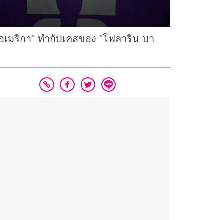
ฐอเมริกา" ทำกับเคสของ "โฟลาริน บา