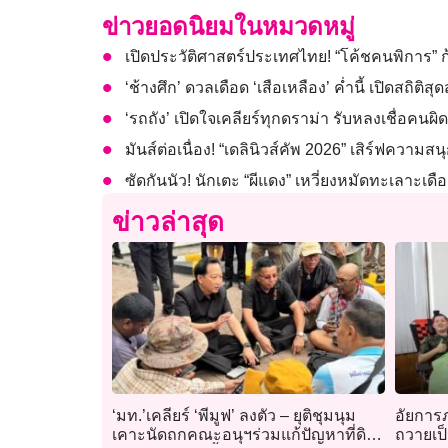
ข่าวยอดนิยมในหมวดหมู่
เปิดประวัติศาสตร์ประเทศไทย! “โค้ชคนพิการ” 
‘ช้างศึก’ ดวลเดือด ‘เสือเหลือง’ ค่ำนี้ เปิดสถิติสุดส
‘รถถัง’ เปิดใจเคลียร์ทุกดราม่า รับหลงเชื่อค
มันส์ต่อเนื่อง! “เดลินิวส์คัพ 2026” เสิร์ฟความสนุก
ซัดกันนัว! นักเตะ “ผีแดง” เหวี่ยงหมัดทะเลาะเดือ
ข่าวล่าสุด
‘มท.’เคลียร์ ‘พีมูฟ’ ลงตัว – ยุติชุมนุม
อัยการ
เคาะนัดถกคณะอนุฯร่วมแก้ปัญหาที่ดิน
ถวายเป