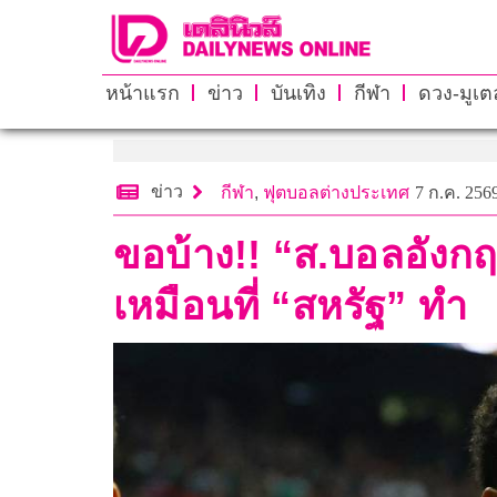
หน้าแรก
ข่าว
บันเทิง
กีฬา
ดวง-มูเตล
ข่าว
กีฬา
,
ฟุตบอลต่างประเทศ
7 ก.ค. 2569
ขอบ้าง!! “ส.บอลอังก
เหมือนที่ “สหรัฐ” ทำ