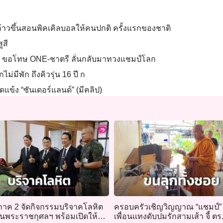
ก้าวขึ้นสอนพิคเคิลบอลให้คนปกติ ครั้งแรกของชาติ
ูสี
นผิด ขอโทษ ONE-ชาตรี ลั่นกลับมาทวงแชมป์โลก
ไม่มีพัก ถึงคิวรุ่น 16 ปี ก
ดแข้ง “ซันเดอร์แลนด์” (มีคลิป)
ภาค 2 จัดกิจกรรมบริจาคโลหิต
ครอบครัวเชิญวิญญาณ “แชมป์” 
็นพระราชกุศลฯ พร้อมเปิดให้
เพื่อนแทงดับปมรักสามเส้า จี้ ตร. 