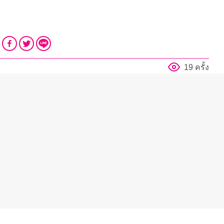
19 ครั้ง