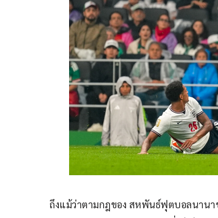
ถึงแม้ว่าตามกฎของ สหพันธ์ฟุตบอลนานาชา