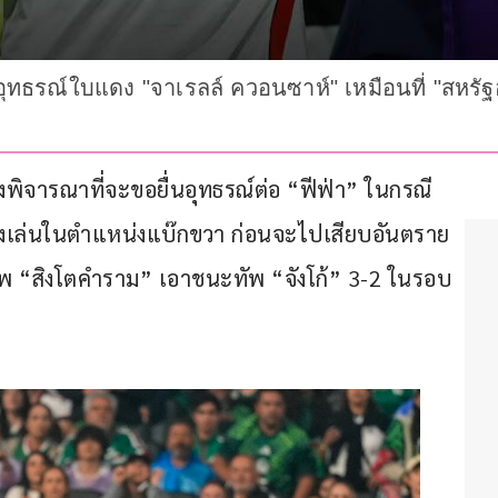
ทธรณ์ใบแดง "จาเรลล์ ควอนซาห์" เหมือนที่ "สหรั
ิจารณาที่จะขอยื่นอุทธรณ์ต่อ “ฟีฟ่า” ในกรณี
ลงเล่นในตำแหน่งแบ๊กขวา ก่อนจะไปเสียบอันตราย
่ทัพ “สิงโตคำราม” เอาชนะทัพ “จังโก้” 3-2 ในรอบ 