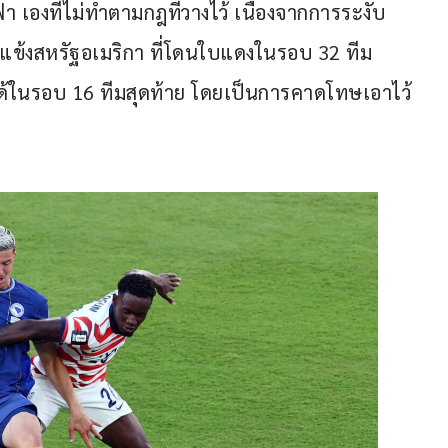
า เองที่ไม่ทำตามกฎที่วางไว้ เนื่องจากการระงับ
ข้งสหรัฐอเมริกา ที่โดนใบแดงในรอบ 32 ทีม
ด้ในรอบ 16 ทีมสุดท้าย โดยเป็นการคาดโทษเอาไว้ 