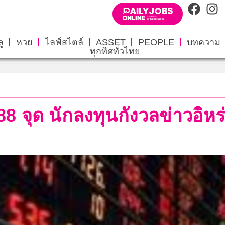
ู
หวย
ไลฟ์สไตล์
ASSET
PEOPLE
บทความ
ทุกทิศทั่วไทย
88 จุด นักลงทุนกังวลข่าวอิห