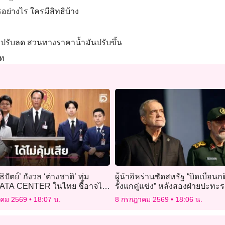
อย่างไร ใครมีสิทธิบ้าง
งปรับลด สวนทางราคาน้ำมันปรับขึ้น
าท
ปัตย์’ กังวล ‘ต่างชาติ’ ทุ่ม
ผู้นำอิหร่านซัดสหรัฐ “บิดเบือนก
DATA CENTER ในไทย ชี้อาจได้
รังแกคู่แข่ง” หลังสองฝ่ายปะทะ
ีย
าคม 2569
18:07 น.
8 กรกฎาคม 2569
18:06 น.