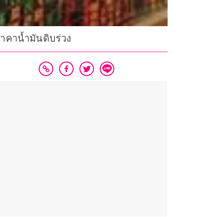
าคาน้ำมันดิบร่วง