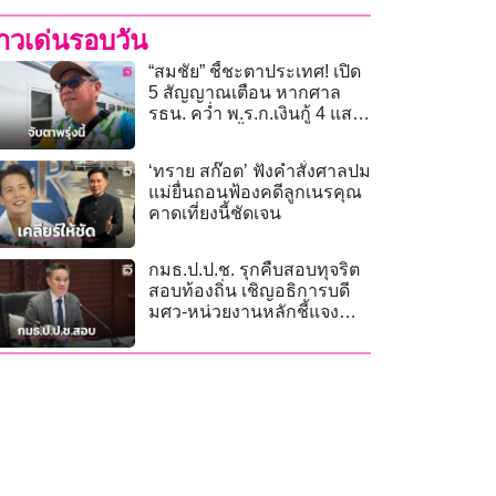
่าวเด่นรอบวัน
“สมชัย” ชี้ชะตาประเทศ! เปิด
5 สัญญาณเตือน หากศาล
รธน. คว่ำ พ.ร.ก.เงินกู้ 4 แสน
ล้าน 9 ก.ค.นี้
‘ทราย สก๊อต’ ฟังคำสั่งศาลปม
แม่ยื่นถอนฟ้องคดีลูกเนรคุณ
คาดเที่ยงนี้ชัดเจน
กมธ.ป.ป.ช. รุกคืบสอบทุจริต
สอบท้องถิ่น เชิญอธิการบดี
มศว-หน่วยงานหลักชี้แจง
ข้อมูล 9 ก.ค.