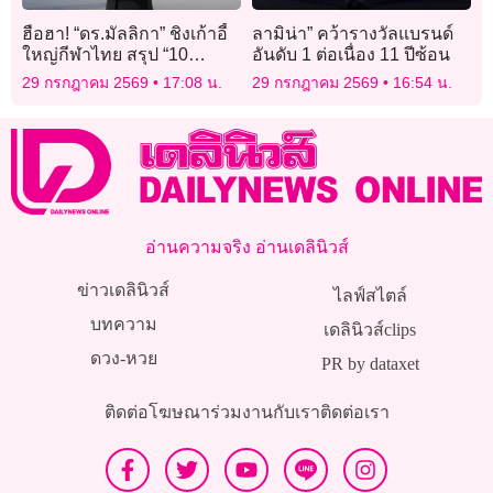
ฮือฮา! “ดร.มัลลิกา” ชิงเก้าอี้
ลามิน่า” คว้ารางวัลแบรนด์
ใหญ่กีฬาไทย สรุป “10
อันดับ 1 ต่อเนื่อง 11 ปีซ้อน
อรหันต์” ลุ้นตำแหน่งผู้ว่าการ
29 กรกฎาคม 2569
17:08 น.
29 กรกฎาคม 2569
16:54 น.
กกท. คนใหม่
อ่านความจริง อ่านเดลินิวส์
ข่าวเดลินิวส์
ไลฟ์สไตล์
บทความ
เดลินิวส์clips
ดวง-หวย
PR by dataxet
ติดต่อโฆษณา
ร่วมงานกับเรา
ติดต่อเรา