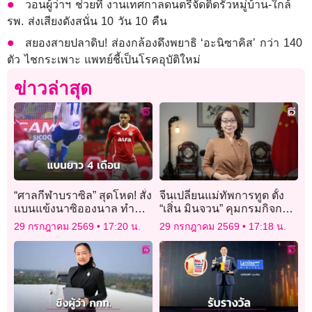
วอนผู้ว่าฯ ช่วยที งานเทศกาลดนตรีจัดติดรั้วหมู่บ้าน-ใกล้
รพ. ส่งเสียงดังสนั่น 10 วัน 10 คืน
สยองสายปลาดิบ! ส่องกล้องดึงพยาธิ ‘อะนิซาคิส’ กว่า 140
ตัว ไชกระเพาะ แพทย์ชี้เป็นโรคอุบัติใหม่
ข่าวล่าสุด
“ศาลกีฬาบราซิล” สุดโหด! สั่ง
จีนเปลี่ยนแม่ทัพการทูต ตั้ง
แบนแข้งนาซิอองนาล ทำ
“เสิ่น มินจวน” คุมกรมกิจการ
ฟาวล์ใส่คู่แข่งนาน 4 เดือน
เอเชีย แทน “หลิว จินซง”
29 กรกฎาคม 2569
17:20 น.
29 กรกฎาคม 2569
17:18 น.
เท่าเวลาที่คนเจ็บกลับมาเล่น
ได้