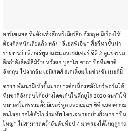
อาร์เซนอล ทีมดังแห่งศึกพรีเมียร์ลีก อังกฤษ มีเรื่องให้
ต้องคิดหนักเสียแล้ว หลัง “อีเอสพีเอ็น” สื่อกีฬาชั้นนำ 
รายงานว่า ลิเวอร์พูล และแมนเชสเตอร์ ซิตี 2 คู่แข่งร่วม
ลีกกำลังคิดมิดีมิร้ายหวังฉก บูคาโย ซากา ปีกทีมชาติ
อังกฤษ ไปจากถิ่น เอมิเรตส์ สเตเดี้ยม ในช่วงซัมเมอร์นี้
ซากา พัฒนาฝีเท้าขึ้นมาอย่างต่อเนื่องหลังโชว์ฟอร์มให้
ทีมชาติอังกฤษได้อย่างโดดเด่นในศึกยูโร 2020 จนทำให้
หลายสโมสรรวมทั้ง ลิเวอร์พูล และแมนฯ ซิตี แสดงความ
สนใจอยากได้ตัวไปร่วมทัพ โดยเฉพาะอย่างยิ่งหาก “ปืน
ใหญ่” ไม่สามารถคว้าอันดับท็อป 4 มาครองได้ในฤดูกาล