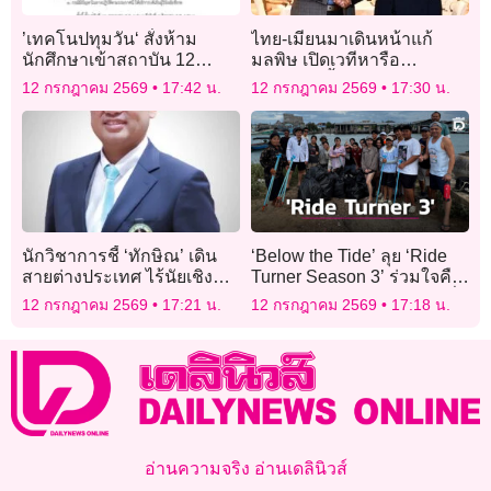
’เทคโนปทุมวัน‘ สั่งห้าม
ไทย-เมียนมาเดินหน้าแก้
นักศึกษาเข้าสถาบัน 12
มลพิษ เปิดเวทีหารือ
ก.ค.-9 ส.ค. ป้องเหตุทะเลาะ
‘อาเซียน’ ฟื้นสันติภาพในเมีย
12 กรกฎาคม 2569
17:42 น.
12 กรกฎาคม 2569
17:30 น.
วิวาท
นมา
นักวิชาการชี้ ‘ทักษิณ’ เดิน
‘Below the Tide’ ลุย ‘Ride
สายต่างประเทศ ไร้นัยเชิง
Turner Season 3’ ร่วมใจคืน
นโยบาย เหตุอำนาจบริหาร
ความสะอาดให้ชุมชนชายฝั่ง
12 กรกฎาคม 2569
17:21 น.
12 กรกฎาคม 2569
17:18 น.
‘อยู่ที่รัฐบาล’
อ่านความจริง อ่านเดลินิวส์