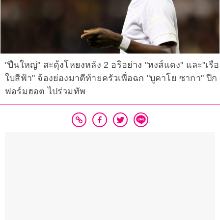
"ปืนใหญ่" สะดุ้งโหยงหลัง 2 อริอย่าง "หงส์แดง" และ"เรือ
ใบสีฟ้า" จ้องย่องมาตีท้ายครัวเพื่อฉก "บูคาโย ซากา" ปีก
ฟอร์มฮอต ไปร่วมทัพ