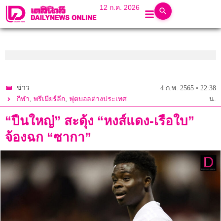
12 ก.ค. 2026
ข่าว
4 ก.พ. 2565 • 22:38
,
,
กีฬา
พรีเมียร์ลีก
ฟุตบอลต่างประเทศ
น.
“ปืนใหญ่” สะดุ้ง “หงส์แดง-เรือใบ”
จ้องฉก “ซากา”