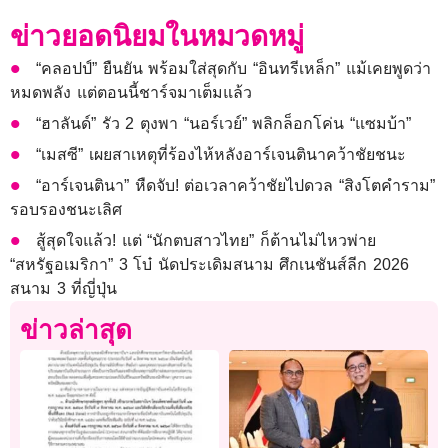
ข่าวยอดนิยมในหมวดหมู่
“คลอปป์” ยืนยัน พร้อมใส่สุดกับ “อินทรีเหล็ก” แม้เคยพูดว่า
หมดพลัง แต่ตอนนี้ชาร์จมาเต็มแล้ว
“ฮาลันด์” รัว 2 ตุงพา “นอร์เวย์” พลิกล็อกโค่น “แซมบ้า”
“เมสซี” เผยสาเหตุที่ร้องไห้หลังอาร์เจนตินาคว้าชัยชนะ
“อาร์เจนตินา” หืดจับ! ต่อเวลาคว้าชัยไปดวล “สิงโตคำราม”
รอบรองชนะเลิศ
สู้สุดใจแล้ว! แต่ “นักตบสาวไทย” ก็ต้านไม่ไหวพ่าย
“สหรัฐอเมริกา” 3 โบ๋ นัดประเดิมสนาม ศึกเนชันส์ลีก 2026
สนาม 3 ที่ญี่ปุ่น
ข่าวล่าสุด