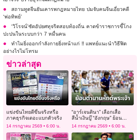
สถานทูตจีนยันเคารพกฎหมายไทย ปมจับคนจีนเอี่ยวคดี
‘พ่อทิพย์’
‘วิโรจน์’ซัดอัปยศทุจริตสอบท้องถิ่น คาดข้าราชการขี้โกง
ปะปนในระบบกว่า 7 หมื่นคน
ทำไมยิ่งออกกำลังกายยิ่งหน้าแก่ !! แพทย์แนะนำวิธีฟิต
อย่างไรไม่โทรม
ข่าวล่าสุด
แข่งขันไทยดีขึ้นจริงหรือ
“อาร์เจนตินา” เลือกเสื้อ
ภาคธุรกิจเดอะแบกตัวจริง
สีน้ำเงินบู๊ “อังกฤษ” ย้อน
ตำนานหัตถ์พระเจ้า
14 กรกฎาคม 2569
6:00 น.
14 กรกฎาคม 2569
6:00 น.