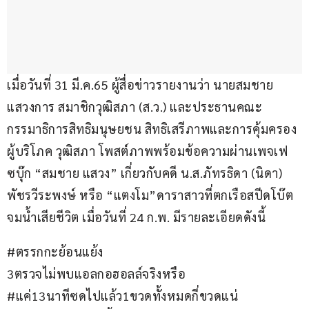
เมื่อวันที่ 31 มี.ค.65 ผู้สื่อข่าวรายงานว่า นายสมชาย 
แสวงการ สมาชิกวุฒิสภา (ส.ว.) และประธานคณะ
กรรมาธิการสิทธิมนุษยชน สิทธิเสรีภาพและการคุ้มครอง
ผู้บริโภค วุฒิสภา โพสต์ภาพพร้อมข้อความผ่านเพจเฟ
ซบุ๊ก “สมชาย แสวง” เกี่ยวกับคดี น.ส.ภัทรธิดา (นิดา) 
พัชรวีระพงษ์ หรือ “แตงโม”ดาราสาวที่ตกเรือสปีดโบ๊ต
จมน้ำเสียชีวิต เมื่อวันที่ 24 ก.พ. มีรายละเอียดดังนี้
#ตรรกกะย้อนแย้ง
3ตรวจไม่พบแอลกอฮอลล์จริงหรือ
#แค่13นาทีซดไปแล้ว1ขวดทั้งหมดกี่ขวดแน่