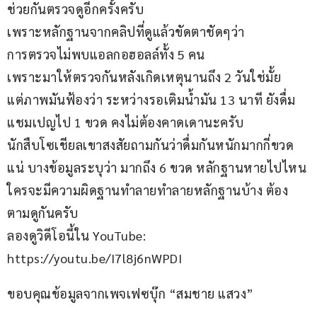
ช่วยกันตรวจดูอีกครั้งครับ
เพราะหลักฐานจากคลิปที่ดูแล้วขัดตาชัดๆว่า
การตรวจไม่พบแอลกอฮอลล์ทั้ง 5 คน
เพราะมาให้ตรวจกันหลังเกิดเหตุนานถึง 2 วันใช่มั้ย
แต่ภาพมันฟ้องว่า ระหว่างรอเติมน้ำมัน 13 นาที ยังดื่ม
แชมเปญไป 1 ขวด คงไม่ต้องคาดเดานะครับ
นักสืบโซเชียลเขาสงสัยถามกันว่าดื่มกันหนักมากกี่ขวด
แน่ บางข้อมูลระบุว่า มากถึง 6 ขวด หลักฐานหายไปไหน 
ใครจะมีความผิดฐานทำลายทำลายหลักฐานบ้าง ต้อง
ตามดูกันครับ
ลองดูวิดีโอนี้ใน YouTube:
https://youtu.be/I7l8j6nWPDI
ขอบคุณข้อมูลจากเพจเฟซบุ๊ก “สมชาย แสวง” 