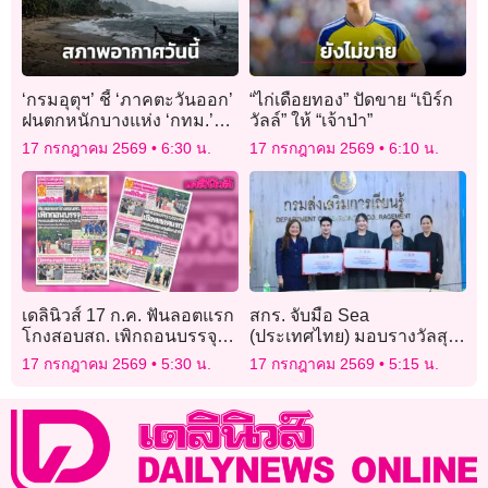
‘กรมอุตุฯ’ ชี้ ‘ภาคตะวันออก’
“ไก่เดือยทอง” ปัดขาย “เบิร์ก
ฝนตกหนักบางแห่ง ‘กทม.’
วัลล์” ให้ “เจ้าป่า”
เจอฝนฟ้าคะนอง 40% ของ
17 กรกฎาคม 2569
6:30 น.
17 กรกฎาคม 2569
6:10 น.
พื้นที่
เดลินิวส์ 17 ก.ค. ฟันลอตแรก
สกร. จับมือ Sea
โกงสอบสถ. เพิกถอนบรรจุ
(ประเทศไทย) มอบรางวัลสุด
คะแนนผิดปกติ 3,621 คน
ยอดนักขายออนไลน์ ยก
17 กรกฎาคม 2569
5:30 น.
17 กรกฎาคม 2569
5:15 น.
ระดับครูสู่ผู้ประกอบการ
ดิจิทัล