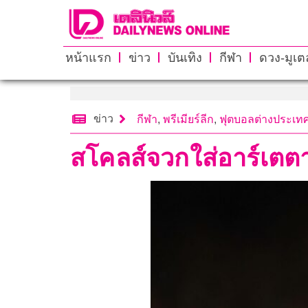
หน้าแรก
ข่าว
บันเทิง
กีฬา
ดวง-มูเตล
ข่าว
กีฬา
,
พรีเมียร์ลีก
,
ฟุตบอลต่างประเท
สโคลส์จวกใส่อาร์เตต