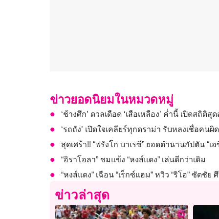
ข่าวยอดนิยมในหมวดหมู่
‘ช้างศึก’ ดวลเดือด ‘เสือเหลือง’ ค่ำนี้ เปิดสถิติสุดส
‘รถถัง’ เปิดใจเคลียร์ทุกดราม่า รับหลงเชื่อค
สุดเศร้า!! “ฟรังโก บาเรซี” ยอดตำนานกัปตัน “เอซี
“อิราโอลา” ชมแข้ง “หงส์แดง” เล่นดีกว่าเดิม
“หงส์แดง” เฉือน “เร็กซ์แฮม” หวิว “ริโอ” ซัดชัย ศึ
ข่าวล่าสุด