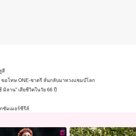
ูสี
นผิด ขอโทษ ONE-ชาตรี ลั่นกลับมาทวงแชมป์โลก
 มิลาน” เสียชีวิตในวัย 66 ปี
กซัมเมอร์ซีรีส์