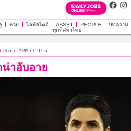
ู
หวย
ไลฟ์สไตล์
ASSET
PEOPLE
บทความ
ทุกทิศทั่วไทย
ศ
25 เม.ย. 2565 • 11:11 น.
าน่าอับอาย