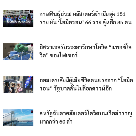
กาฬสินธุ์อ่วม! คลัสเตอร์ผัวเมียพุ่ง 151
ราย ยัน ‘โอมิครอน’ 66 ราย ลุ้นอีก 85 คน
อิสราเอลรับรองยารักษาโควิด “แพกซ์โล
วิด” ของไฟเซอร์
ออสเตรเลียมีผู้เสียชีวิตคนแรกจาก “โอมิค
รอน” รัฐบาลลั่นไม่ล็อกดาวน์อีก
สหรัฐจับตาคลัสเตอร์โควิดบนเรือสำราญ
มากกว่า 60 ลำ