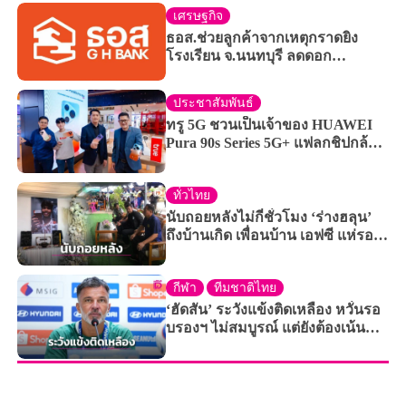
เศรษฐกิจ
ธอส.ช่วยลูกค้าจากเหตุกราดยิง
โรงเรียน จ.นนทบุรี ลดดอก
เหลือ 0.01%
ประชาสัมพันธ์
ทรู 5G ชวนเป็นเจ้าของ HUAWEI
Pura 90s Series 5G+ แฟลกชิปกล้อง
ระดับผู้นำ ได้ง่ายกว่า คุ้มกว่า!
ทั่วไทย
นับถอยหลังไม่กี่ชั่วโมง ‘ร่างฮลุน’
ถึงบ้านเกิด เพื่อนบ้าน เอฟซี แห่รอ
ร่วมอาลัยแน่น
กีฬา
ทีมชาติไทย
‘ฮัดสัน’ ระวังแข้งติดเหลือง หวั่นรอ
บรองฯ ไม่สมบูรณ์ แต่ยังต้องเน้น
ชนะ ‘เมียนมา’