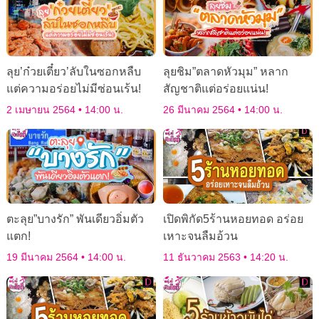
ลุย’ก๋วยเตี๋ยว’ลับในซอกหลืบ
ลุยชิม”ตลาดหัวมุม” หลาก
แต่ความอร่อยไม่มีซ่อนเร้น!
สัญชาติแต่อร่อยแน่น!
2 เมษายน 2564
14:00 น.
26 มีนาคม 2564
14:00 น.
ตะลุย”บางรัก” พันเดียวอิ่มตัว
เปิดพิกัด5ร้านหอยทอด อร่อย
แตก!
เหาะจนลืมอ้วน
19 มีนาคม 2564
14:00 น.
11 ธันวาคม 2563
14:20 น.