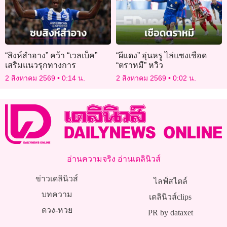
“สิงห์สำอาง” คว้า “เวลเบ็ค”
“ผีแดง” อุ่นหรู ไล่แซงเชือด
เสริมแนวรุกทางการ
“ตราหมี” หวิว
2 สิงหาคม 2569
0:14 น.
2 สิงหาคม 2569
0:02 น.
อ่านความจริง อ่านเดลินิวส์
ข่าวเดลินิวส์
ไลฟ์สไตล์
บทความ
เดลินิวส์clips
ดวง-หวย
PR by dataxet