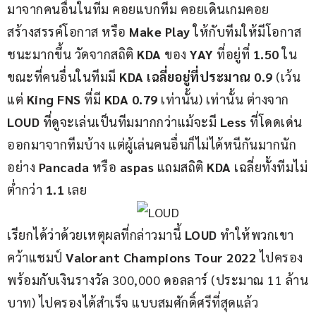
มาจากคนอื่นในทีม คอยแบกทีม คอยเดินเกมคอย
สร้างสรรค์โอกาส หรือ 
Make Play 
ให้กับทีมให้มีโอกาส
ชนะมากขึ้น วัดจากสถิติ 
KDA
 ของ 
YAY
 ที่อยู่ที่ 
1.50 
ใน
ขณะที่คนอื่นในทีมมี 
KDA
เฉลี่ยอยู่ที่ประมาณ 0.9 
(เว้น
แต่ 
King FNS 
ที่มี
 KDA 0.79 
เท่านั้น) เท่านั้น ต่างจาก 
LOUD
 ที่ดูจะเล่นเป็นทีมมากกว่าแม้จะมี 
Less 
ที่โดดเด่น
ออกมาจากทีมบ้าง แต่ผู้เล่นคนอื่นก็ไม่ได้หนีกันมากนัก
อย่าง 
Pancada
 หรือ 
aspas
 แถมสถิติ
 KDA
 เฉลี่ยทั้งทีมไม่
ต่ำกว่า 
1.1 
เลย 
เรียกได้ว่าด้วยเหตุผลที่กล่าวมานี้ 
LOUD
 ทำให้พวกเขา
คว้าแชมป์ 
Valorant Champions Tour 2022
 ไปครอง
พร้อมกับเงินรางวัล 300,000 ดอลลาร์ (ประมาณ 11 ล้าน
บาท) ไปครองได้สำเร็จ แบบสมศักดิ์ศรีที่สุดแล้ว 