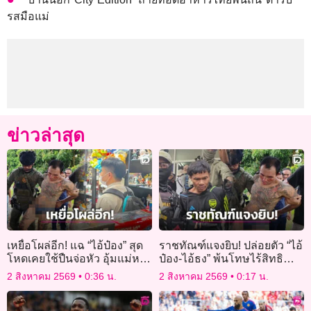
รสมือแม่
ข่าวล่าสุด
เหยื่อโผล่อีก! แฉ “ไอ้ป๋อง” สุด
ราชทัณฑ์แจงยิบ! ปล่อยตัว “ไอ้
โหดเคยใช้ปืนจ่อหัว อุ้มแม่หวัง
ป๋อง-ไอ้ธง” พ้นโทษไร้สิทธิ
พาไปฝังดินเขาชีจรรย์
พิเศษ ใช้กฎหมาย JSOC เฝ้า
2 สิงหาคม 2569
0:36 น.
2 สิงหาคม 2569
0:17 น.
ระวัง