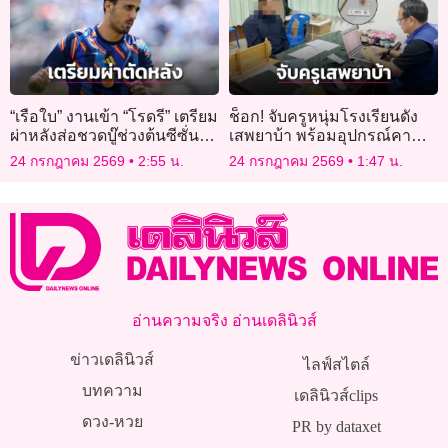
“เรือใบ” งานเข้า “โรดรี” เตรียม
ช็อก! จับครูหนุ่มโรงเรียนดัง
ผ่าหลังส่อชวดบู๊ช่วงต้นซีซั่น
เสพยาบ้า พร้อมอุปกรณ์คา
ใหม่
กระเป๋ากางเกง
24 กรกฎาคม 2569
2:55 น.
24 กรกฎาคม 2569
1:47 น.
อ่านความจริง อ่านเดลินิวส์
ข่าวเดลินิวส์
ไลฟ์สไตล์
บทความ
เดลินิวส์clips
ดวง-หวย
PR by dataxet