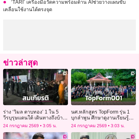
‘TARI’ เครื่องมือวัดความพร้อมด้าน AIช่วยวางแผนขับ
เคลื่อนใช้งานได้ตรงจุด
ข่าวล่าสุด
ร่าง ‘วิมล ตาบทอง’ 1 ใน 5
นศ.หลักสูตร TopForm รุ่น 1
วีรบุรุษแดนใต้ เดินทางถึงบ้าน
บุกลำพูน ศึกษาดูงานเรียนรู้
เกิดสุรินทร์สมเกียรติ
การพัฒนาจากพ่อเมือง
24 กรกฎาคม 2569
3:05 น.
24 กรกฎาคม 2569
3:03 น.